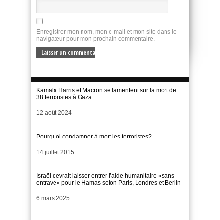
Enregistrer mon nom, mon e-mail et mon site dans le
navigateur pour mon prochain commentaire.
Kamala Harris et Macron se lamentent sur la mort de
38 terroristes à Gaza.
Date
12 août 2024
Pourquoi condamner à mort les terroristes?
Date
14 juillet 2015
Israël devrait laisser entrer l’aide humanitaire «sans
entrave» pour le Hamas selon Paris, Londres et Berlin
Date
6 mars 2025