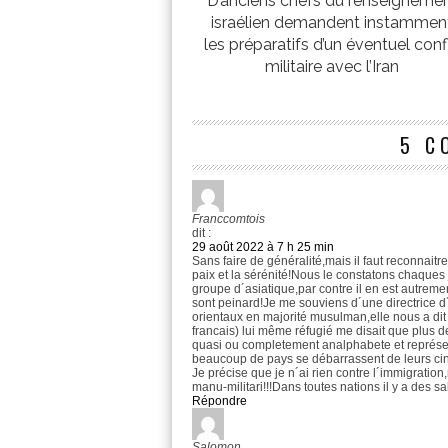
D’anciens chefs du renseigneme
israélien demandent instammen
les préparatifs d’un éventuel confl
militaire avec l’Iran
5 C
Franccomtois
dit :
29 août 2022 à 7 h 25 min
Sans faire de généralité,mais il faut reconnaitr
paix et la sérénité!Nous le constatons chaques
groupe d´asiatique,par contre il en est autrement
sont peinard!Je me souviens d´une directrice 
orientaux en majorité musulman,elle nous a di
francais) lui même réfugié me disait que plus de
quasi ou completement analphabete et représe
beaucoup de pays se débarrassent de leurs cin
Je précise que je n´ai rien contre l´immigratio
manu-militari!!!Dans toutes nations il y a des 
Répondre
Salomon