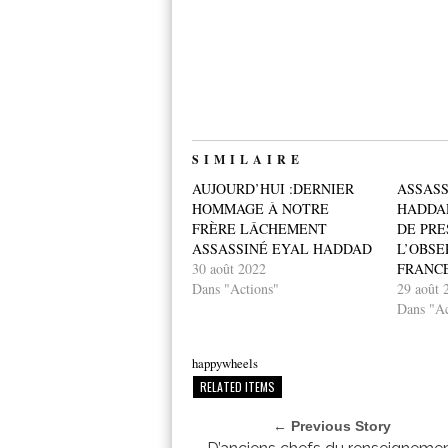
SIMILAIRE
AUJOURD’HUI :DERNIER
ASSASS
HOMMAGE À NOTRE
HADDA
FRÈRE LÂCHEMENT
DE PRE
ASSASSINÉ EYAL HADDAD
L’OBSE
30 août 2022
FRANC
Dans "Actions"
29 août 
Dans "Ac
happywheels
RELATED ITEMS
← Previous Story