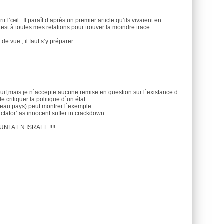
 l’œil . Il paraît d’après un premier article qu’ils vivaient en
test à toutes mes relations pour trouver la moindre trace
e vue , il faut s’y préparer .
uif,mais je n´accepte aucune remise en question sur l´existance d
e critiquer la politique d´un état.
(beau pays) peut montrer l´exemple:
ictator’ as innocent suffer in crackdown
UNFA EN ISRAEL !!!!