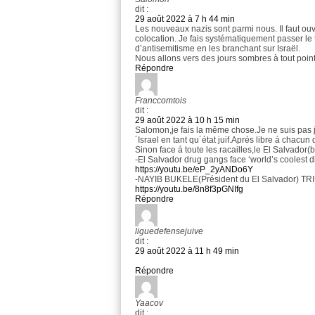
dit :
29 août 2022 à 7 h 44 min
Les nouveaux nazis sont parmi nous. Il faut ouvrir
colocation. Je fais systématiquement passer le 
d’antisemitisme en les branchant sur Israël.
Nous allons vers des jours sombres à tout point d
Répondre
Franccomtois
dit :
29 août 2022 à 10 h 15 min
Salomon,je fais la même chose.Je ne suis pas j
´Israel en tant qu´état juif.Aprés libre á chacun d
Sinon face á toute les racailles,le El Salvador
-El Salvador drug gangs face ‘world’s coolest d
https://youtu.be/eP_2yANDo6Y
-NAYIB BUKELE(Président du El Salvador) TRI
https://youtu.be/8n8f3pGNIfg
Répondre
liguedefensejuive
dit :
29 août 2022 à 11 h 49 min
Répondre
Yaacov
dit :