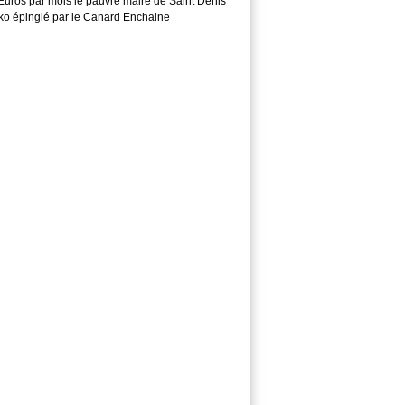
Euros par mois le pauvre maire de Saint Denis
o épinglé par le Canard Enchaine