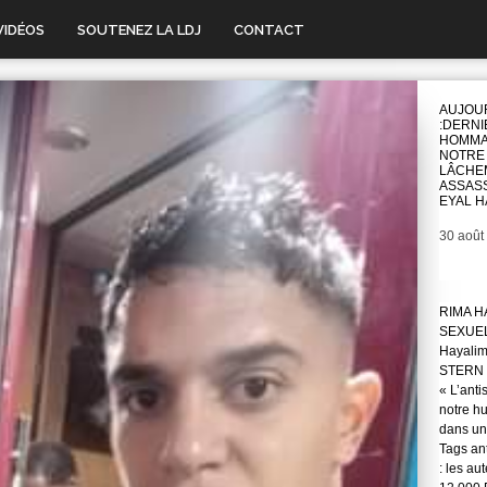
VIDÉOS
SOUTENEZ LA LDJ
CONTACT
AUJOU
:DERNI
HOMMA
NOTRE
LÂCHE
ASSAS
EYAL 
Date
30 août
RIMA H
SEXUE
Hayali
STERN 
« L’anti
notre hu
dans une
Tags ant
: les au