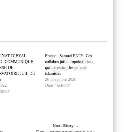
INAT D’EYAL
France –Samuel PATY :Ces
D :COMMUNIQUE
collabos juifs propalestiniens
SSE DE
qui défendent les enfants
RVATOIRE JUIF DE
islamistes
E
26 novembre 2020
2022
Dans "Actions"
tions"
Next Story →