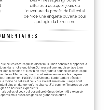
nt
Des « messages ignobles »
t
diffusés à quelques jours de
it
l’ouverture du procès de l’attentat
de Nice, une enquête ouverte pour
apologie du terrorisme
OMMENTAIRES
e que celles et ceux qui se disent musulman sont loin d´apporter la
 jours dans notre quotidien.Qui ressent une angoisse face á un
 face á certains et c´est bien triste,surtout pour celles et ceux qui
d´école en Allemagne,quand sont arrivés en masse les moyen-
t tout simplement INGÉRABLE!Un pote kurde(parlant trés bien
 la moitié de celles et ceux qui étaient arrivés en Europe sont
ntent plus un danger qu´une chance.J´ai comme l´impression que
glés en nous les expédients.
n,mais celles et ceux qui posent problêmes doivent-être expulsé
salopards,mais aussi des gens de grandes valeures.