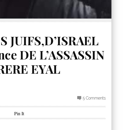
S JUIFS,D’ISRAEL
nce DE L’ASSASSIN
RERE EYAL
5 Comments
Pin It