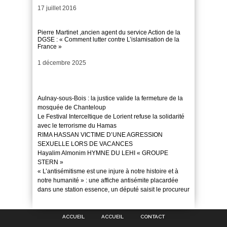
Date
17 juillet 2016
Pierre Martinet ,ancien agent du service Action de la
DGSE : « Comment lutter contre L’islamisation de la
France »
Date
1 décembre 2025
Aulnay-sous-Bois : la justice valide la fermeture de la
mosquée de Chanteloup
Le Festival Interceltique de Lorient refuse la solidarité
avec le terrorisme du Hamas
RIMA HASSAN VICTIME D’UNE AGRESSION
SEXUELLE LORS DE VACANCES
Hayalim Almonim HYMNE DU LEHI « GROUPE
STERN »
« L’antisémitisme est une injure à notre histoire et à
notre humanité » : une affiche antisémite placardée
dans une station essence, un député saisit le procureur
ACCUEIL
ACCUEIL
CONTACT