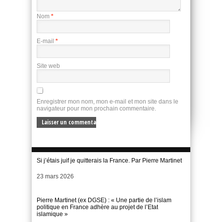
Nom
*
E-mail
*
Site web
Enregistrer mon nom, mon e-mail et mon site dans le
navigateur pour mon prochain commentaire.
Si j’étais juif je quitterais la France. Par Pierre Martinet
Date
23 mars 2026
Pierre Martinet (ex DGSE) : « Une partie de l’islam
politique en France adhère au projet de l’Etat
islamique »