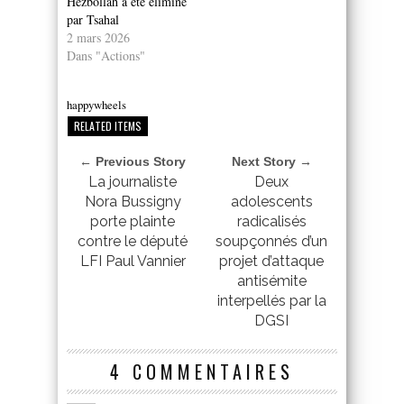
Hezbollah a été éliminé
par Tsahal
2 mars 2026
Dans "Actions"
happywheels
RELATED ITEMS
← Previous Story
Next Story →
La journaliste
Deux
Nora Bussigny
adolescents
porte plainte
radicalisés
contre le député
soupçonnés d’un
LFI Paul Vannier
projet d’attaque
antisémite
interpellés par la
DGSI
4 COMMENTAIRES