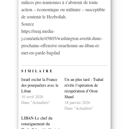
milices pro-iraniennes à s’abstenir de toute
action – économique ou militaire – susceptible
de soutenir le Hezbollah.
Source
https://israj.media-
j.com/article/45805/washington-avertit-dune-
prochaine-offensive-israelienne-au-liban-et-
met-en-garde-bagdad
SIMILAIRE
Israël exclut la France
Un an plus tard : Tsahal
des pourparlers avec le
révèle l’opération de
Liban
récupération d’Oron
10 avril 2026
Shaul
Dans "Actualités"
18 janvier 2026
Dans "Actualités"
LIBAN-Le chef du
renseignement du