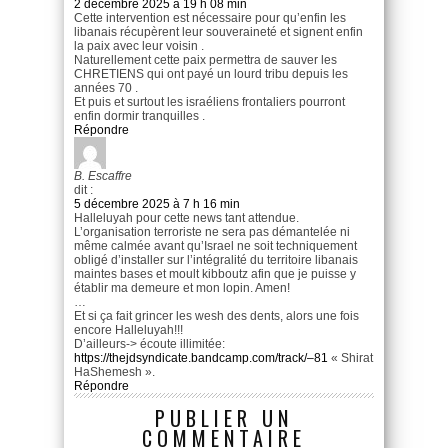
2 décembre 2025 à 19 h 08 min
Cette intervention est nécessaire pour qu’enfin les
libanais récupèrent leur souveraineté et signent enfin
la paix avec leur voisin .
Naturellement cette paix permettra de sauver les
CHRETIENS qui ont payé un lourd tribu depuis les
années 70 .
Et puis et surtout les israéliens frontaliers pourront
enfin dormir tranquilles .
Répondre
B. Escaffre
dit :
5 décembre 2025 à 7 h 16 min
Halleluyah pour cette news tant attendue.
L’organisation terroriste ne sera pas démantelée ni
même calmée avant qu’Israel ne soit techniquement
obligé d’installer sur l’intégralité du territoire libanais
maintes bases et moult kibboutz afin que je puisse y
établir ma demeure et mon lopin. Amen!
…
Et si ça fait grincer les wesh des dents, alors une fois
encore Halleluyah!!!
D’ailleurs-> écoute illimitée:
https://thejdsyndicate.bandcamp.com/track/–81
« Shirat
HaShemesh ».
Répondre
PUBLIER UN
COMMENTAIRE