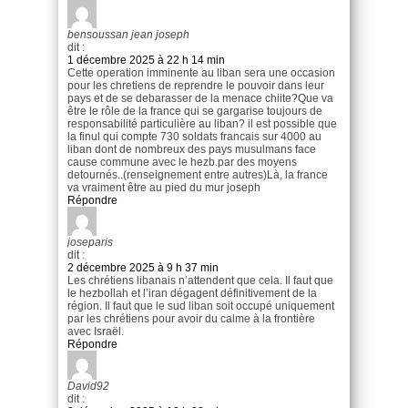
bensoussan jean joseph
dit :
1 décembre 2025 à 22 h 14 min
Cette operation imminente au liban sera une occasion
pour les chretiens de reprendre le pouvoir dans leur
pays et de se debarasser de la menace chiite?Que va
être le rôle de la france qui se gargarise toujours de
responsabilité particulière au liban? il est possible que
la finul qui compte 730 soldats francais sur 4000 au
liban dont de nombreux des pays musulmans face
cause commune avec le hezb.par des moyens
detournés..(renseignement entre autres)Là, la france
va vraiment être au pied du mur joseph
Répondre
joseparis
dit :
2 décembre 2025 à 9 h 37 min
Les chrétiens libanais n’attendent que cela. Il faut que
le hezbollah et l’iran dégagent définitivement de la
région. Il faut que le sud liban soit occupé uniquement
par les chrétiens pour avoir du calme à la frontière
avec Israël.
Répondre
David92
dit :