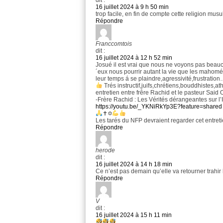
dit :
16 juillet 2024 à 9 h 50 min
trop facile, en fin de compte cette religion mus
Répondre
Franccomtois
dit :
16 juillet 2024 à 12 h 52 min
Josué il est vrai que nous ne voyons pas beau
´eux nous pourrir autant la vie que les maho
leur temps á se plaindre,agressivité,frustration
Trés instructif,juifs,chrétiens,bouddhistes,
entretien entre frêre Rachid et le pasteur Said 
-Frère Rachid : Les Vérités dérangeantes sur l’Is
https://youtu.be/_YKNiRkYp3E?feature=shared
✝✡
Les tarés du NFP devraient regarder cet entret
Répondre
herode
dit :
16 juillet 2024 à 14 h 18 min
Ce n’est pas demain qu’elle va retourner trahir 
Répondre
V
dit :
16 juillet 2024 à 15 h 11 min