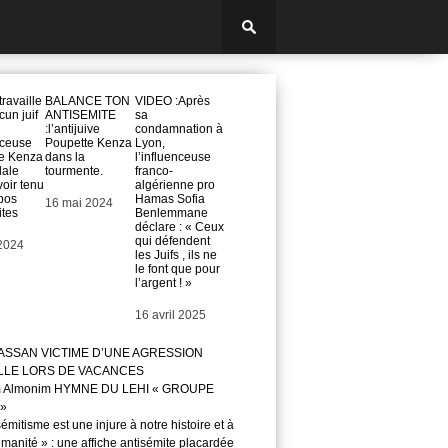
travaille
BALANCE TON
VIDEO :Après
un juif
ANTISEMITE
sa
:l’antijuive
condamnation à
nceuse
Poupette Kenza
Lyon,
e Kenza
dans la
l’influenceuse
dale
tourmente.
franco-
oir tenu
algérienne pro
pos
Hamas Sofia
Date
16 mai 2024
ites
Benlemmane
déclare : « Ceux
qui défendent
2024
les Juifs , ils ne
le font que pour
l’argent ! »
Date
16 avril 2025
ASSAN VICTIME D’UNE AGRESSION
LLE LORS DE VACANCES
m Almonim HYMNE DU LEHI « GROUPE
»
sémitisme est une injure à notre histoire et à
manité » : une affiche antisémite placardée