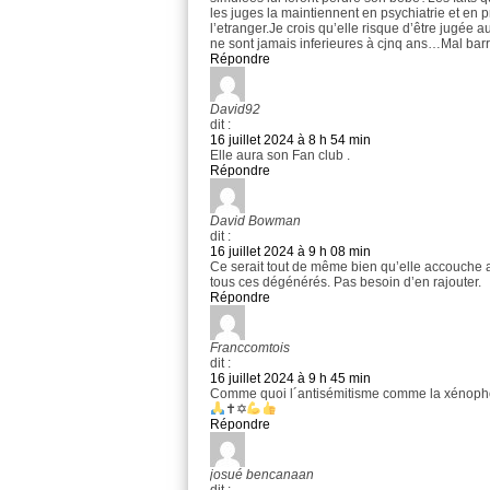
les juges la maintiennent en psychiatrie et en pr
l’etranger.Je crois qu’elle risque d’être jugée
ne sont jamais inferieures à cjnq ans…Mal bar
Répondre
David92
dit :
16 juillet 2024 à 8 h 54 min
Elle aura son Fan club .
Répondre
David Bowman
dit :
16 juillet 2024 à 9 h 08 min
Ce serait tout de même bien qu’elle accouche a
tous ces dégénérés. Pas besoin d’en rajouter.
Répondre
Franccomtois
dit :
16 juillet 2024 à 9 h 45 min
Comme quoi l´antisémitisme comme la xénopho
✝✡
Répondre
josué bencanaan