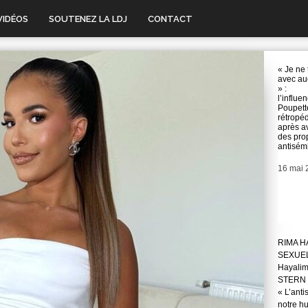
VIDÉOS
SOUTENEZ LA LDJ
CONTACT
« Je ne 
avec auc
» :
l’influe
Poupett
rétropé
après av
des pro
antisém
Date
16 mai 
RIMA H
SEXUE
Hayali
STERN 
« L’anti
notre hu