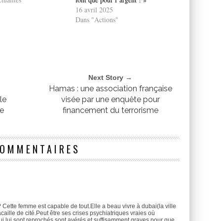
16 avril 2025
Dans "Actions"
Next Story →
Hamas : une association française
le
visée par une enquête pour
he
financement du terrorisme
COMMENTAIRES
n? Cette femme est capable de tout.Elle a beau vivre à dubai(la ville
acaille de cité.Peut être ses crises psychiatriques vraies où
ui lui sont reprochés sont avérés et suffisamment graves pour que