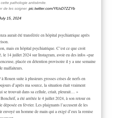
cette pathologie antisémite.
r de les soigner.
pic.twitter.com/YlUsD7ZZYb
July 15, 2024
a aurait été transférée en hôpital psychiatrique après
rison.
n, mais en hôpital psychiatrique. C’est ce que croit
, le 14 juillet 2024 sur Instagram, avoir eu des infos «par
uenceuse, placée en détention provisoire il y a une semaine
de malfaiteurs.
P à Rouen suite à plusieurs grosses crises de nerfs en
oujours d’après ma source, la situation était vraiment
ui se trouvait dans sa cellule, criait, pleurait… »
chrif, a été arrêtée le 4 juillet 2024, à son retour en
le déposée en février. Les plaignants l’accusent de les
voir envoyé un homme de main qui a exigé d’eux la remise
iquement.