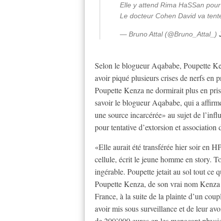
Elle y attend Rima HaSSan pour 
Le docteur Cohen David va tente
— Bruno Attal (@Bruno_Attal_)
Selon le blogueur Aqababe, Poupette Kenz
avoir piqué plusieurs crises de nerfs en p
Poupette Kenza ne dormirait plus en priso
savoir le blogueur Aqababe, qui a affirmé
une source incarcérée» au sujet de l’infl
pour tentative d’extorsion et association 
«Elle aurait été transférée hier soir en H
cellule, écrit le jeune homme en story. T
ingérable. Poupette jetait au sol tout ce q
Poupette Kenza, de son vrai nom Kenza Ben
France, à la suite de la plainte d’un coup
avoir mis sous surveillance et de leur a
de 200’000 euros en les menaçant phys