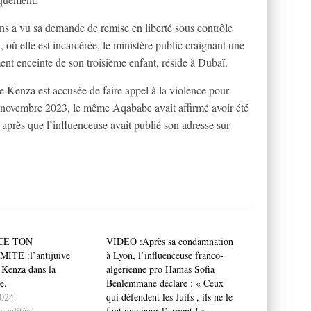
s a vu sa demande de remise en liberté sous contrôle
, où elle est incarcérée, le ministère public craignant une
ment enceinte de son troisième enfant, réside à Dubaï.
e Kenza est accusée de faire appel à la violence pour
 novembre 2023, le même Aqababe avait affirmé avoir été
 après que l’influenceuse avait publié son adresse sur
CE TON
VIDEO :Après sa condamnation
ITE :l’antijuive
à Lyon, l’influenceuse franco-
 Kenza dans la
algérienne pro Hamas Sofia
e.
Benlemmane déclare : « Ceux
2024
qui défendent les Juifs , ils ne le
tualités"
font que pour l’argent ! »