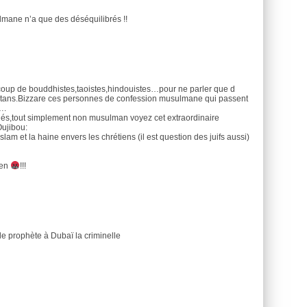
ulmane n’a que des déséquilibrés !!
coup de bouddhistes,taoistes,hindouistes…pour ne parler que d
métans.Bizzare ces personnes de confession musulmane qui passent
….
athés,tout simplement non musulman voyez cet extraordinaire
Oujibou:
lam et la haine envers les chrétiens (il est question des juifs aussi)
ien
!!!
le prophète à Dubaï la criminelle