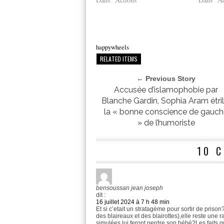
happywheels
RELATED ITEMS
← Previous Story
Accusée d’islamophobie par
Blanche Gardin, Sophia Aram étril
la « bonne conscience de gauc
» de l’humoriste
10 
bensoussan jean joseph
dit :
16 juillet 2024 à 7 h 48 min
Et si c’etait un stratagème pour sortir de priso
des blaireaux et des blairottes),elle reste une r
simulées lui feront perdre son bébé?Les faits q