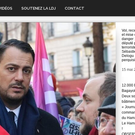
VIDÉOS
SOUTENEZ LA LDJ
CONTACT
Vol, rec
et mise
danger :
député 
terrorist
Sébasti
Delogu
perquis
Date
15 mai 
12.000 
Bagayok
Deux so
bâtimen
« Journ
command
du Hama
Le Hama
!
OBSERVA