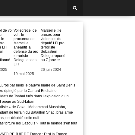
el de vol
Vol et recel de
Marseille : le
 en
vol : le
procès pour
 le
procureur de
violences du
pro
Marseille
député LFI pro
e LFI
anéantit la
terroriste
en
défense du pro
Sébastien
terroriste
Delogu reporté
itionné
Delogu et des
au 7 janvier
LFI
2025
Date
26 juin 2024
Date
19 mai 2025
Euros par mois le pauvre maire de Saint Denis
o épinglé par le Canard Enchaine
ldats de Tsahal tués dans l’explosion d’un
t piégé au Sud-Liban
aliste » de Gaza : Mohammad Mushtaha,
ant de terrain du Bataillon Shati, bras armé
s, est décédé cette nuit
s torture les Gazouis ? Tout le monde s’en fout
TOIRE JUIF DE France : Et si la France