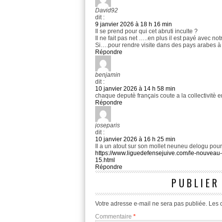
David92
dit :
9 janvier 2026 à 18 h 16 min
Il se prend pour qui cet abruti inculte ?
Il ne fait pas net …..en plus il est payé avec not
Si….pour rendre visite dans des pays arabes à de
Répondre
benjamin
dit :
10 janvier 2026 à 14 h 58 min
chaque deputè français coute a la collectivitè 
Répondre
joseparis
dit :
10 janvier 2026 à 16 h 25 min
Il a un atout sur son mollet neuneu delogu pour
https://www.liguedefensejuive.com/le-nouveau
15.html
Répondre
PUBLIER
Votre adresse e-mail ne sera pas publiée.
Les 
Commentaire
*