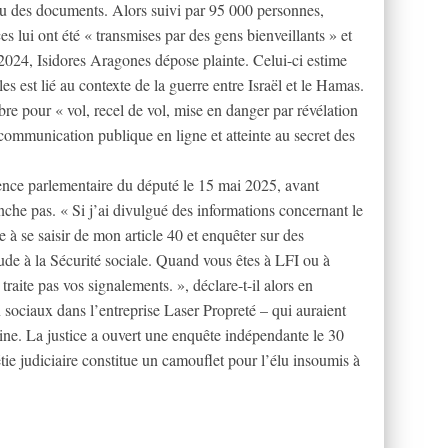
enu des documents. Alors suivi par 95 000 personnes,
 lui ont été « transmises par des gens bienveillants » et
 2024, Isidores Aragones dépose plainte. Celui-ci estime
les est lié au contexte de la guerre entre Israël et le Hamas.
re pour « vol, recel de vol, mise en danger par révélation
r communication publique en ligne et atteinte au secret des
ence parlementaire du député le 15 mai 2025, avant
onche pas. « Si j’ai divulgué des informations concernant le
ce à se saisir de mon article 40 et enquêter sur des
ude à la Sécurité sociale. Quand vous êtes à LFI ou à
traite pas vos signalements. », déclare-t-il alors en
 sociaux dans l’entreprise Laser Propreté – qui auraient
sine. La justice a ouvert une enquête indépendante le 30
tie judiciaire constitue un camouflet pour l’élu insoumis à