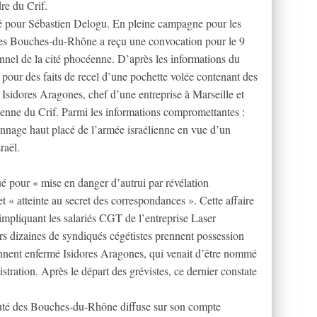
re du Crif.
 pour Sébastien Delogu. En pleine campagne pour les
des Bouches-du-Rhône a reçu une convocation pour le 9
onnel de la cité phocéenne. D’après les informations du
ice pour des faits de recel d’une pochette volée contenant des
 Isidores Aragones, chef d’une entreprise à Marseille et
éenne du Crif. Parmi les informations compromettantes :
onnage haut placé de l’armée israélienne en vue d’un
raël.
 pour « mise en danger d’autrui par révélation
 et « atteinte au secret des correspondances ». Cette affaire
 impliquant les salariés CGT de l’entreprise Laser
s dizaines de syndiqués cégétistes prennent possession
ennent enfermé Isidores Aragones, qui venait d’être nommé
stration. Après le départ des grévistes, ce dernier constate
uté des Bouches-du-Rhône diffuse sur son compte