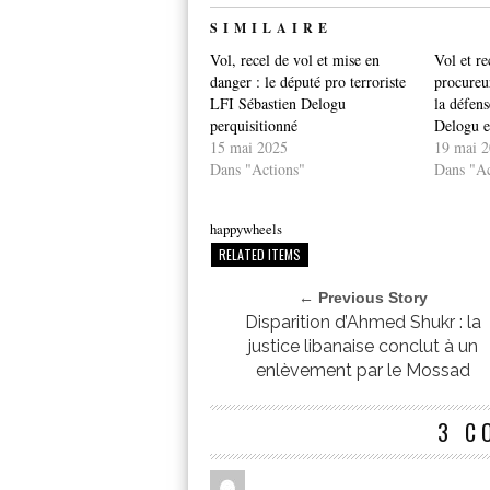
SIMILAIRE
Vol, recel de vol et mise en
Vol et re
danger : le député pro terroriste
procureur
LFI Sébastien Delogu
la défens
perquisitionné
Delogu e
15 mai 2025
19 mai 
Dans "Actions"
Dans "Ac
happywheels
RELATED ITEMS
← Previous Story
Disparition d’Ahmed Shukr : la
justice libanaise conclut à un
enlèvement par le Mossad
3 C