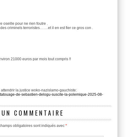
re oseille pour ne rien foutre .
s criminels terroristes…….et il en est fier ce gros con .
environ 21000 euros par mois tout compris !!
 attendrir la justice woko-nazislamo-gauchiste:
-tatouage-de-sebastien-delogu-suscite-la-polemique-2025-08-
 UN COMMENTAIRE
champs obligatoires sont indiqués avec
*