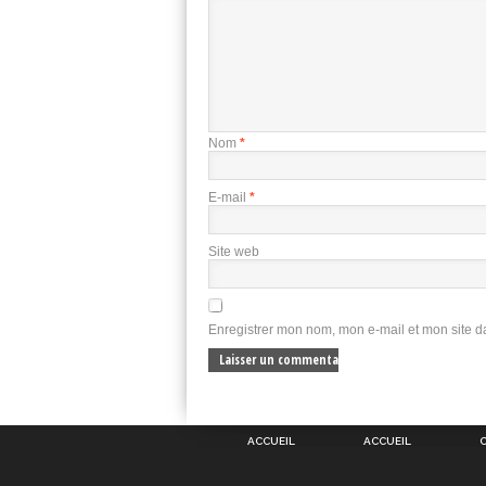
Nom
*
E-mail
*
Site web
Enregistrer mon nom, mon e-mail et mon site 
ACCUEIL
ACCUEIL