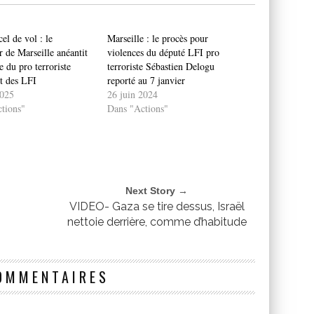
cel de vol : le
Marseille : le procès pour
 de Marseille anéantit
violences du député LFI pro
e du pro terroriste
terroriste Sébastien Delogu
t des LFI
reporté au 7 janvier
2025
26 juin 2024
tions"
Dans "Actions"
Next Story →
VIDEO- Gaza se tire dessus, Israël
nettoie derrière, comme d’habitude
OMMENTAIRES