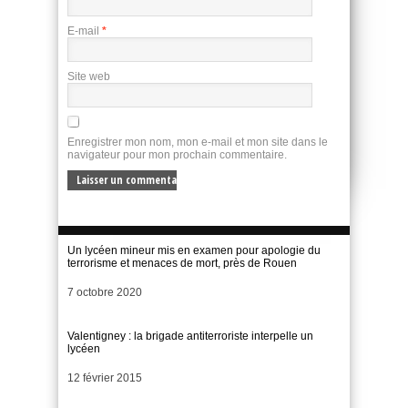
E-mail
*
Site web
Enregistrer mon nom, mon e-mail et mon site dans le
navigateur pour mon prochain commentaire.
Un lycéen mineur mis en examen pour apologie du
terrorisme et menaces de mort, près de Rouen
Date
7 octobre 2020
Valentigney : la brigade antiterroriste interpelle un
lycéen
Date
12 février 2015