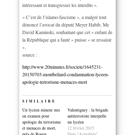
intéressant et transgresser les interdits ».
« C’est de l’islamo-fascisme », a malgré tout
dénoncé l’avocat du député Meyer Habib, Me
David Kaminski, souhaitant que cet « enfant de
la République qui a fauté » puisse « se ressaisir
».
source :
http://www.20minutes.fr/societe/1645231-
20150703-montbeliard-condamnation-lyceen-
apologie-terrorisme-menaces-mort
SIMILAIRE
Un lycéen mineur mis
Valentigney : la brigade
en examen pour
antiterroriste interpelle
apologie du terrorisme
un lycéen
et menaces de mort,
12 février 2015
près de Rouen
Dans "Actualités"