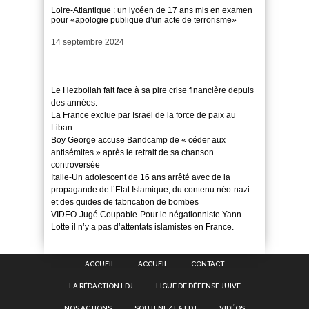
Loire-Atlantique : un lycéen de 17 ans mis en examen
pour «apologie publique d’un acte de terrorisme»
Date
14 septembre 2024
Le Hezbollah fait face à sa pire crise financière depuis
des années.
La France exclue par Israël de la force de paix au
Liban
Boy George accuse Bandcamp de « céder aux
antisémites » après le retrait de sa chanson
controversée
Italie-Un adolescent de 16 ans arrêté avec de la
propagande de l’Etat Islamique, du contenu néo-nazi
et des guides de fabrication de bombes
VIDEO-Jugé Coupable-Pour le négationniste Yann
Lotte il n’y a pas d’attentats islamistes en France.
ACCUEIL
ACCUEIL
CONTACT
LA RÉDACTION LDJ
LIGUE DE DÉFENSE JUIVE
NOS ACTIONS
SOUTENEZ LA LDJ
VIDÉOS