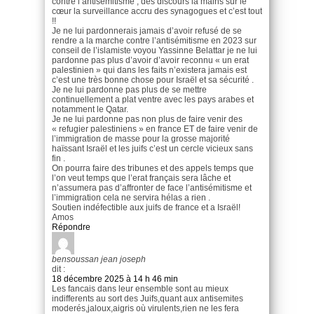
contre l’antisémitisme , des discours la mains sur le
cœur la surveillance accru des synagogues et c’est tout
!!
Je ne lui pardonnerais jamais d’avoir refusé de se
rendre a la marche contre l’antisémitisme en 2023 sur
conseil de l’islamiste voyou Yassinne Belattar je ne lui
pardonne pas plus d’avoir d’avoir reconnu « un erat
palestinien » qui dans les faits n’existera jamais est
c’est une très bonne chose pour Israël et sa sécurité .
Je ne lui pardonne pas plus de se mettre
continuellement a plat ventre avec les pays arabes et
notamment le Qatar.
Je ne lui pardonne pas non plus de faire venir des
« refugier palestiniens » en france ET de faire venir de
l’immigration de masse pour la grosse majorité
haïssant Israël et les juifs c’est un cercle vicieux sans
fin .
On pourra faire des tribunes et des appels temps que
l’on veut temps que l’erat français sera lâche et
n’assumera pas d’affronter de face l’antisémitisme et
l’immigration cela ne servira hélas a rien .
Soutien indéfectible aux juifs de france et a Israël!
Amos
Répondre
bensoussan jean joseph
dit :
18 décembre 2025 à 14 h 46 min
Les fancais dans leur ensemble sont au mieux
indifferents au sort des Juifs,quant aux antisemites
moderés,jaloux,aigris où virulents,rien ne les fera