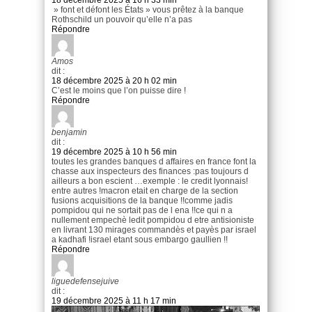
» font et défont les États » vous prêtez à la banque
Rothschild un pouvoir qu’elle n’a pas
Répondre
Amos
dit :
18 décembre 2025 à 20 h 02 min
C’est le moins que l’on puisse dire !
Répondre
benjamin
dit :
19 décembre 2025 à 10 h 56 min
toutes les grandes banques d affaires en france font la
chasse aux inspecteurs des finances :pas toujours d
ailleurs a bon escient …exemple : le credit lyonnais!
entre autres !macron etait en charge de la section
fusions acquisitions de la banque !!comme jadis
pompidou qui ne sortait pas de l ena !!ce qui n a
nullement empechè ledit pompidou d etre antisioniste
en livrant 130 mirages commandès et payès par israel
a kadhafi !israel etant sous embargo gaullien !!
Répondre
liguedefensejuive
dit :
19 décembre 2025 à 11 h 17 min