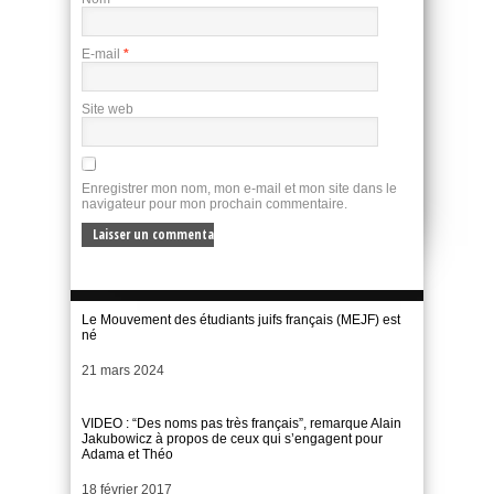
E-mail
*
Site web
Enregistrer mon nom, mon e-mail et mon site dans le
navigateur pour mon prochain commentaire.
Le Mouvement des étudiants juifs français (MEJF) est
né
Date
21 mars 2024
VIDEO : “Des noms pas très français”, remarque Alain
Jakubowicz à propos de ceux qui s’engagent pour
Adama et Théo
Date
18 février 2017