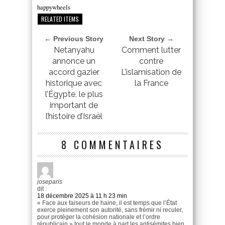
happywheels
RELATED ITEMS
← Previous Story
Next Story →
Netanyahu
Comment lutter
annonce un
contre
accord gazier
L’islamisation de
historique avec
la France
l’Égypte, le plus
important de
l’histoire d’Israël
8 COMMENTAIRES
joseparis
dit :
18 décembre 2025 à 11 h 23 min
« Face aux faiseurs de haine, il est temps que l’État
exerce pleinement son autorité, sans frémir ni reculer,
pour protéger la cohésion nationale et l’ordre
républicain » tout le monde à part les antisémites bien