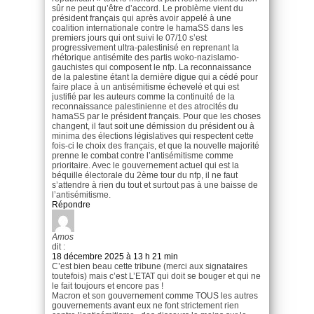
sûr ne peut qu’être d’accord. Le problème vient du
président français qui après avoir appelé à une
coalition internationale contre le hamaSS dans les
premiers jours qui ont suivi le 07/10 s’est
progressivement ultra-palestinisé en reprenant la
rhétorique antisémite des partis woko-nazislamo-
gauchistes qui composent le nfp. La reconnaissance
de la palestine étant la dernière digue qui a cédé pour
faire place à un antisémitisme échevelé et qui est
justifié par les auteurs comme la continuité de la
reconnaissance palestinienne et des atrocités du
hamaSS par le président français. Pour que les choses
changent, il faut soit une démission du président ou à
minima des élections législatives qui respectent cette
fois-ci le choix des français, et que la nouvelle majorité
prenne le combat contre l’antisémitisme comme
prioritaire. Avec le gouvernement actuel qui est la
béquille électorale du 2ème tour du nfp, il ne faut
s’attendre à rien du tout et surtout pas à une baisse de
l’antisémitisme.
Répondre
Amos
dit :
18 décembre 2025 à 13 h 21 min
C’est bien beau cette tribune (merci aux signataires
toutefois) mais c’est L’ETAT qui doit se bouger et qui ne
le fait toujours et encore pas !
Macron et son gouvernement comme TOUS les autres
gouvernements avant eux ne font strictement rien