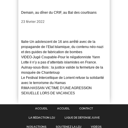
Demain, au dîner du CRIF, au Bal des courtisans
Date
23 février 2022
Italie-Un adolescent de 16 ans arrêté avec de la
propagande de l’Etat Islamique, du contenu néo-nazi
et des guides de fabrication de bombes
VIDEO-Jugé Coupable-Pour le négationniste Yann
Lotte il n’y a pas d’attentats islamistes en France.
Aulnay-sous-Bois : la justice valide la fermeture de la
mosquée de Chanteloup
Le Festival Interceltique de Lorient refuse la solidarité
avec le terrorisme du Hamas
RIMA HASSAN VICTIME D’UNE AGRESSION
SEXUELLE LORS DE VACANCES
ACCUEIL
ACCUEIL
CONTACT
LA RÉDACTION LDJ
LIGUE DE DÉFENSE JUIVE
NOS ACTIONS
SOUTENEZ LA LDJ
VIDÉOS