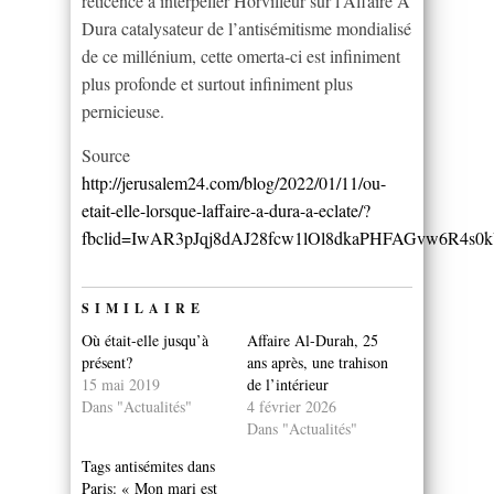
réticence à interpeller Horvilleur sur l’Affaire A
Dura catalysateur de l’antisémitisme mondialisé
de ce millénium, cette omerta-ci est infiniment
plus profonde et surtout infiniment plus
pernicieuse.
Source
http://jerusalem24.com/blog/2022/01/11/ou-
etait-elle-lorsque-laffaire-a-dura-a-eclate/?
fbclid=IwAR3pJqj8dAJ28fcw1lOl8dkaPHFAGvw6R
SIMILAIRE
Où était-elle jusqu’à
Affaire Al-Durah, 25
présent?
ans après, une trahison
15 mai 2019
de l’intérieur
Dans "Actualités"
4 février 2026
Dans "Actualités"
Tags antisémites dans
Paris: « Mon mari est