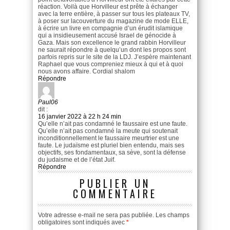
réaction. Voilà que Horvilleur est prête à échanger
avec la terre entière, à passer sur tous les plateaux TV,
à poser sur lacouverture du magazine de mode ELLE,
à écrire un livre en compagnie d’un érudit islamique
qui a insidieusement accusé Israel de génocide à
Gaza. Mais son excellence le grand rabbin Horvilleur
ne saurait répondre à quelqu’un dont les propos sont
parfois repris sur le site de la LDJ. J’espère maintenant
Raphael que vous compreniez mieux à qui et à quoi
nous avons affaire. Cordial shalom
Répondre
Paul06
dit :
16 janvier 2022 à 22 h 24 min
Qu’elle n’ait pas condamné le faussaire est une faute.
Qu’elle n’ait pas condamné la meute qui soutenait
inconditionnellement le faussaire meurtrier est une
faute. Le judaïsme est pluriel bien entendu, mais ses
objectifs, ses fondamentaux, sa sève, sont la défense
du judaisme et de l’état Juif.
Répondre
PUBLIER UN
COMMENTAIRE
Votre adresse e-mail ne sera pas publiée.
Les champs
obligatoires sont indiqués avec
*