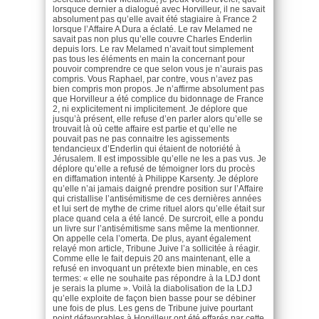
lorsquce dernier a dialogué avec Horvilleur, il ne savait
absolument pas qu’elle avait été stagiaire à France 2
lorsque l’Affaire A Dura a éclaté. Le rav Melamed ne
savait pas non plus qu’elle couvre Charles Enderlin
depuis lors. Le rav Melamed n’avait tout simplement
pas tous les éléments en main la concernant pour
pouvoir comprendre ce que selon vous je n’aurais pas
compris. Vous Raphael, par contre, vous n’avez pas
bien compris mon propos. Je n’affirme absolument pas
que Horvilleur a été complice du bidonnage de France
2, ni explicitement ni implicitement. Je déplore que
jusqu’à présent, elle refuse d’en parler alors qu’elle se
trouvait là où cette affaire est partie et qu’elle ne
pouvait pas ne pas connaitre les agissements
tendancieux d’Enderlin qui étaient de notoriété à
Jérusalem. Il est impossible qu’elle ne les a pas vus. Je
déplore qu’elle a refusé de témoigner lors du procès
en diffamation intenté à Philippe Karsenty. Je déplore
qu’elle n’ai jamais daigné prendre position sur l’Affaire
qui cristallise l’antisémitisme de ces dernières années
et lui sert de mythe de crime rituel alors qu’elle était sur
place quand cela a été lancé. De surcroit, elle a pondu
un livre sur l’antisémitisme sans même la mentionner.
On appelle cela l’omerta. De plus, ayant également
relayé mon article, Tribune Juive l’a sollicitée à réagir.
Comme elle le fait depuis 20 ans maintenant, elle a
refusé en invoquant un prétexte bien minable, en ces
termes: « elle ne souhaite pas répondre à la LDJ dont
je serais la plume ». Voilà la diabolisation de la LDJ
qu’elle exploite de façon bien basse pour se débiner
une fois de plus. Les gens de Tribune juive pourtant
point défavorables à Horvilleur ont été effarés par cette