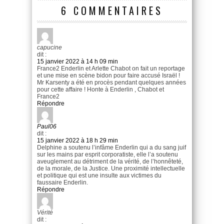
6 COMMENTAIRES
capucine
dit :
15 janvier 2022 à 14 h 09 min
France2 Enderlin et Arlette Chabot on fait un reportage
et une mise en scène bidon pour faire accusé Israël !
Mr Karsenty a été en procès pendant quelques années
pour cette affaire ! Honte à Enderlin , Chabot et
France2
Répondre
Paul06
dit :
15 janvier 2022 à 18 h 29 min
Delphine a soutenu l’infâme Enderlin qui a du sang juif
sur les mains par esprit corporatiste, elle l’a soutenu
aveuglement au détriment de la vérité, de l’honnêteté,
de la morale, de la Justice. Une proximité intellectuelle
et politique qui est une insulte aux victimes du
faussaire Enderlin.
Répondre
Vérité
dit :