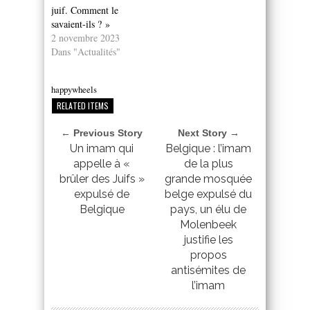
juif. Comment le
savaient-ils ? »
2 novembre 2023
Dans "Actualités"
happywheels
RELATED ITEMS
← Previous Story
Next Story →
Un imam qui
Belgique : l’imam
appelle à «
de la plus
brûler des Juifs »
grande mosquée
expulsé de
belge expulsé du
Belgique
pays, un élu de
Molenbeek
justifie les
propos
antisémites de
l’imam