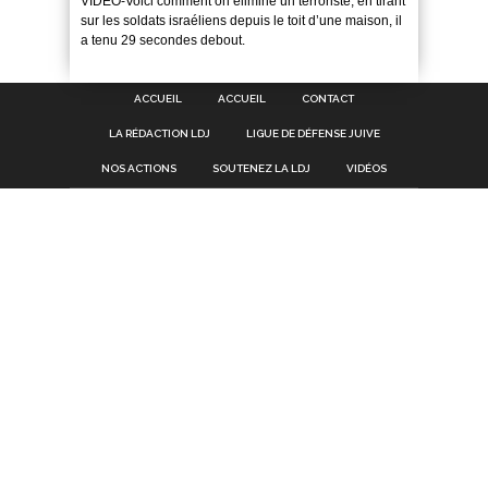
VIDEO-Voici comment on élimine un terroriste, en tirant
sur les soldats israéliens depuis le toit d’une maison, il
a tenu 29 secondes debout.
ACCUEIL
ACCUEIL
CONTACT
LA RÉDACTION LDJ
LIGUE DE DÉFENSE JUIVE
NOS ACTIONS
SOUTENEZ LA LDJ
VIDÉOS