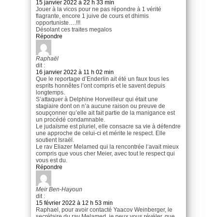
15 janvier 2022 à 22 h 33 min
Jouer à la vicos pour ne pas répondre à 1 vérité
flagrante, encore 1 juive de cours et dhimis
opportuniste….!!!
Désolant ces traites megalos
Répondre
Raphaël
dit :
16 janvier 2022 à 11 h 02 min
Que le reportage d’Enderlin ait été un faux tous les
esprits honnêtes l’ont compris et le savent depuis
longtemps.
S’attaquer à Delphine Horveilleur qui était une
stagiaire dont on n’a aucune raison ou preuve de
soupçonner qu’elle ait fait partie de la manigance est
un procédé condamnable.
Le judaïsme est pluriel, elle consacre sa vie à défendre
une approche de celui-ci et mérite le respect. Elle
soutient Israël.
Le rav Eliazer Melamed qui la rencontrée l‘avait mieux
compris que vous cher Meier, avec tout le respect qui
vous est du.
Répondre
Meir Ben-Hayoun
dit :
15 février 2022 à 12 h 53 min
Raphael, pour avoir contacté Yaacov Weinberger, le
secrétaire du rav Melamed, je peux vous révéler, que