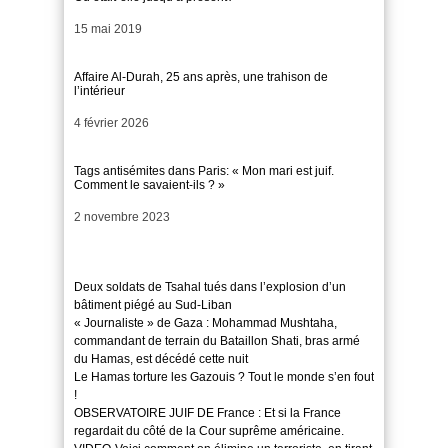
Date
15 mai 2019
Affaire Al-Durah, 25 ans après, une trahison de
l’intérieur
Date
4 février 2026
Tags antisémites dans Paris: « Mon mari est juif.
Comment le savaient-ils ? »
Date
2 novembre 2023
Deux soldats de Tsahal tués dans l’explosion d’un
bâtiment piégé au Sud-Liban
« Journaliste » de Gaza : Mohammad Mushtaha,
commandant de terrain du Bataillon Shati, bras armé
du Hamas, est décédé cette nuit
Le Hamas torture les Gazouis ? Tout le monde s’en fout
!
OBSERVATOIRE JUIF DE France : Et si la France
regardait du côté de la Cour suprême américaine.