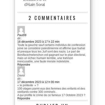
d’Alain Soral
2 COMMENTAIRES
Paul06
dit :
16 décembre 2023 à 17 h 22 min
Toute la gauche sauf certains individus de confession
juive se considère palestinienne et affirme que tsahal
et presque tous les Juif sont des nazis. Le pari de
Boniface/melenchon est gagnant sur le plan électoral,
mais un échec humain terrible, une trahison
inexcusable, une faute morale indelebile.
Répondre
David
dit :
17 décembre 2023 à 12 h 00 min
« le prétexte » ?
100 otages parmi eux des femmes des enfants et des
vieillards contre 300 criminels .
A qui profite le crime de ce fameux 17 Octobre 2023 ?
Répondre