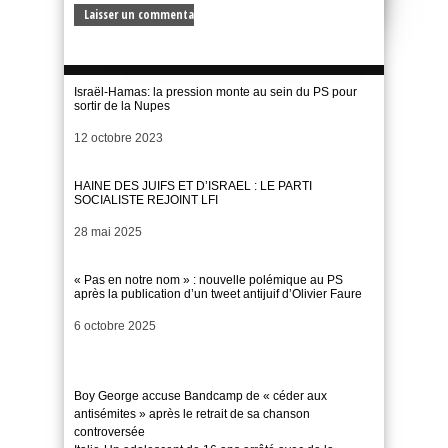
Israël-Hamas: la pression monte au sein du PS pour
sortir de la Nupes
Date
12 octobre 2023
HAINE DES JUIFS ET D’ISRAEL : LE PARTI
SOCIALISTE REJOINT LFI
Date
28 mai 2025
« Pas en notre nom » : nouvelle polémique au PS
après la publication d’un tweet antijuif d’Olivier Faure
Date
6 octobre 2025
Boy George accuse Bandcamp de « céder aux
antisémites » après le retrait de sa chanson
controversée