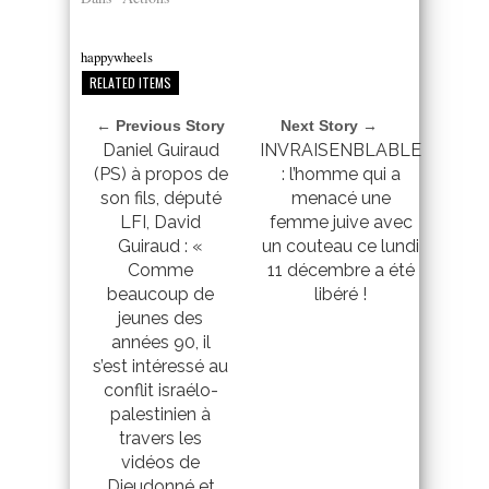
happywheels
RELATED ITEMS
← Previous Story
Next Story →
Daniel Guiraud
INVRAISENBLABLE
(PS) à propos de
: l’homme qui a
son fils, député
menacé une
LFI, David
femme juive avec
Guiraud : «
un couteau ce lundi
Comme
11 décembre a été
beaucoup de
libéré !
jeunes des
années 90, il
s’est intéressé au
conflit israélo-
palestinien à
travers les
vidéos de
Dieudonné et