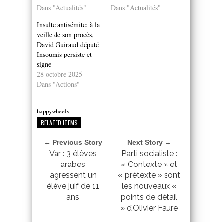
Dans "Actualités"
Dans "Actualités"
Insulte antisémite: à la
veille de son procès,
David Guiraud député
Insoumis persiste et
signe
28 octobre 2025
Dans "Actions"
happywheels
RELATED ITEMS
← Previous Story
Next Story →
Var : 3 élèves
Parti socialiste :
arabes
« Contexte » et
agressent un
« prétexte » sont
élève juif de 11
les nouveaux «
ans
points de détail
» d’Olivier Faure