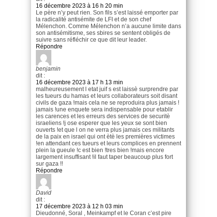
16 décembre 2023 à 16 h 20 min
Le père n’y peut rien. Son fils s’est laissé emporter par
la radicalité antisémite de LFI et de son chef
Mélenchon. Comme Mélenchon n’a aucune limite dans
son antisémitisme, ses sbires se sentent obligés de
suivre sans réfléchir ce que dit leur leader.
Répondre
benjamin
dit :
16 décembre 2023 à 17 h 13 min
malheureusement l etat juif s est laissè surprendre par
les tueurs du hamas et leurs collaborateurs soit disant
civils de gaza !mais cela ne se reproduira plus jamais !
jamais !une enquete sera indispensable pour etablir
les carences et les erreurs des services de securitè
israeliens !j ose esperer que les yeux se sont bien
ouverts !et que l on ne verra plus jamais ces militants
de la paix en israel qui ont ètè les premières victimes
!en attendant ces tueurs et leurs complices en prennent
plein la gueule !c est bien !tres bien !mais encore
largement insuffisant !il faut taper beaucoup plus fort
sur gaza !!
Répondre
David
dit :
17 décembre 2023 à 12 h 03 min
Dieudonné, Soral , Meinkampf et le Coran c’est pire