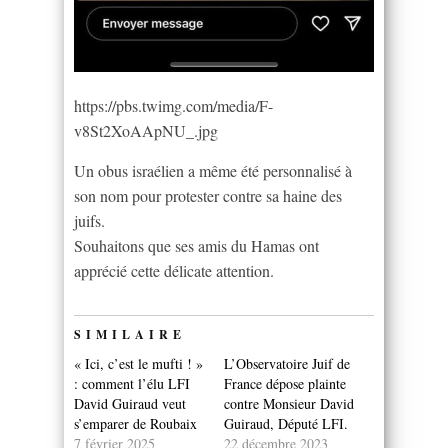
https://pbs.twimg.com/media/F-
v8St2XoAApNU_.jpg
Un obus israélien a même été personnalisé à
son nom pour protester contre sa haine des
juifs.
Souhaitons que ses amis du Hamas ont
apprécié cette délicate attention.
SIMILAIRE
« Ici, c’est le mufti ! »
L’Observatoire Juif de
: comment l’élu LFI
France dépose plainte
David Guiraud veut
contre Monsieur David
s’emparer de Roubaix
Guiraud, Député LFI.
7 février 2025
22 décembre 2023