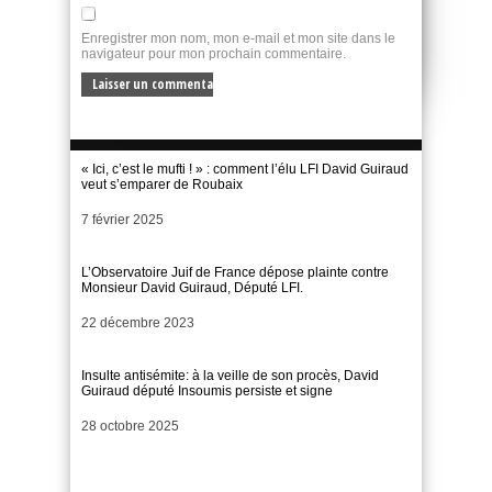
Enregistrer mon nom, mon e-mail et mon site dans le
navigateur pour mon prochain commentaire.
« Ici, c’est le mufti ! » : comment l’élu LFI David Guiraud
veut s’emparer de Roubaix
Date
7 février 2025
L’Observatoire Juif de France dépose plainte contre
Monsieur David Guiraud, Député LFI.
Date
22 décembre 2023
Insulte antisémite: à la veille de son procès, David
Guiraud député Insoumis persiste et signe
Date
28 octobre 2025