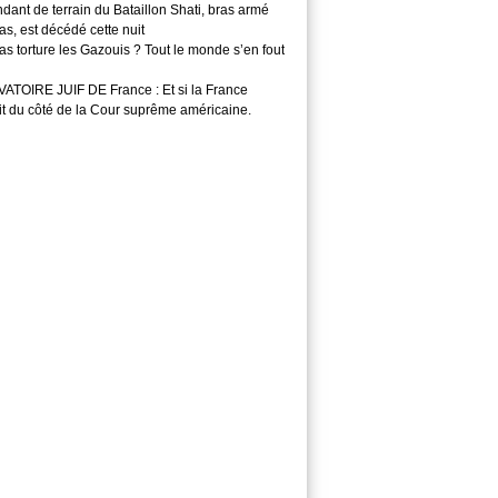
ant de terrain du Bataillon Shati, bras armé
s, est décédé cette nuit
s torture les Gazouis ? Tout le monde s’en fout
TOIRE JUIF DE France : Et si la France
it du côté de la Cour suprême américaine.