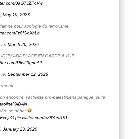
itter.com/3aG7JZF4Vw
e)
May 19, 2026
amné pour apologie du terrorisme
itter.com/Iz6fGoXbLb
ive)
March 20, 2026
OUDJEKADA PLACÉ EN GARDE À VUE
witter.com/RIw23gnuA2
ive)
September 12, 2025
urmente.
n encontre, l'activiste pro-palestiniens panique, suite
rolineYADAN
.
 bête se débat
LkFvejcG
pic.twitter.com/hZflYenRS1
e)
January 23, 2026