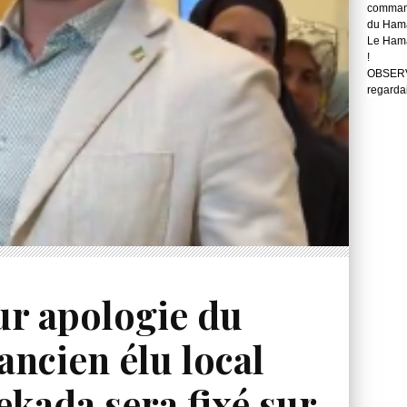
command
du Hama
Le Hama
!
OBSERVA
regarda
ur apologie du
ancien élu local
kada sera fixé sur