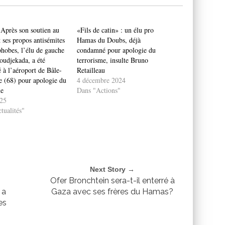
près son soutien au
«Fils de catin» : un élu pro
 ses propos antisémites
Hamas du Doubs, déjà
hobes, l’élu de gauche
condamné pour apologie du
oudjekada, a été
terrorisme, insulte Bruno
é à l’aéroport de Bâle-
Retailleau
 (68) pour apologie du
4 décembre 2024
me
Dans "Actions"
25
tualités"
Next Story →
Ofer Bronchtein sera-t-il enterré à
 a
Gaza avec ses frères du Hamas?
es