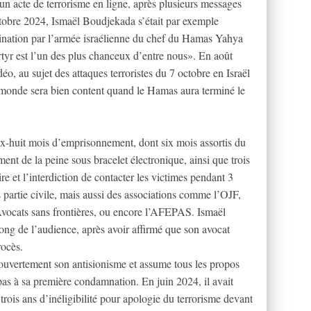
un acte de terrorisme en ligne, après plusieurs messages
ctobre 2024, Ismaël Boudjekada s’était par exemple
mination par l’armée israélienne du chef du Hamas Yahya
tyr est l’un des plus chanceux d’entre nous». En août
éo, au sujet des attaques terroristes du 7 octobre en Israël
le monde sera bien content quand le Hamas aura terminé le
dix-huit mois d’emprisonnement, dont six mois assortis du
ent de la peine sous bracelet électronique, ainsi que trois
ire et l’interdiction de contacter les victimes pendant 3
s partie civile, mais aussi des associations comme l’OJF,
vocats sans frontières, ou encore l’AFEPAS. Ismaël
long de l’audience, après avoir affirmé que son avocat
rocès.
 ouvertement son antisionisme et assume tous les propos
t pas à sa première condamnation. En juin 2024, il avait
rois ans d’inéligibilité pour apologie du terrorisme devant