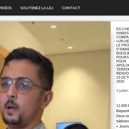
VIDÉOS
SOUTENEZ LA LDJ
CONTACT
EX-CH
HAMAS
COMPA
«UN HE
LE PR
D’ISMA
BOUDJ
POURSU
POUR
APOLO
TERRO
RENVO
23 OC
2025
Date
4 juille
12.000 
Bagayok
Deux so
bâtimen
« Journ