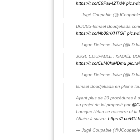
https://t.co/C9Pav42TxW
pic.tw
— Jugé Coupable (@JCoupabl
DOUBS-Ismaël Boudjekada cond
https://t.co/Nb89nXHTGF
pic.tw
— Ligue Defense Juive (@LDJu
JUGE COUPABLE : ISMAËL B
https://t.co/CuM0IxMDmu
pic.t
— Ligue Defense Juive (@LDJu
Ismaël Boudjekada en pleine to
Ayant plus de 20 procédures à so
au projet de loi proposé par
@Ca
Lorsque l'étau se resserre et la
Affaire à suivre.
https://t.co/B1
— Jugé Coupable (@JCoupabl