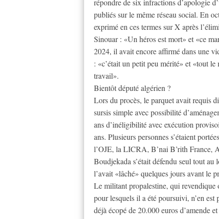
répondre de six infractions d’apologie d’
publiés sur le même réseau social. En o
exprimé en ces termes sur X après l’éli
Sinouar : «Un héros est mort» et «ce mar
2024, il avait encore affirmé dans une vid
: «c’était un petit peu mérité» et «tout 
travail».
Bientôt député algérien ?
Lors du procès, le parquet avait requis 
sursis simple avec possibilité d’aménagem
ans d’inéligibilité avec exécution proviso
ans. Plusieurs personnes s’étaient portée
l’OJE, la LICRA, B’nai B’rith France, A
Boudjekada s’était défendu seul tout au 
l’avait «lâché» quelques jours avant le p
Le militant propalestine, qui revendique
pour lesquels il a été poursuivi, n’en es
déjà écopé de 20.000 euros d’amende et t