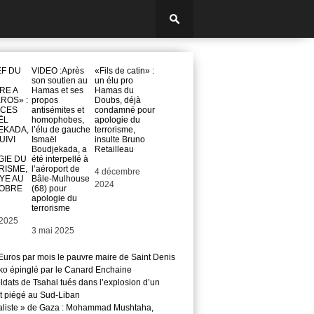
EF DU
VIDEO :Après
«Fils de catin» :
son soutien au
un élu pro
RE A
Hamas et ses
Hamas du
ROS» :
propos
Doubs, déjà
OCES
antisémites et
condamné pour
ËL
homophobes,
apologie du
EKADA,
l’élu de gauche
terrorisme,
IVI
Ismaël
insulte Bruno
Boudjekada, a
Retailleau
GIE DU
été interpellé à
RISME,
l’aéroport de
Date
4 décembre
YE AU
Bâle-Mulhouse
2024
TOBRE
(68) pour
apologie du
terrorisme
t 2025
Date
3 mai 2025
Euros par mois le pauvre maire de Saint Denis
o épinglé par le Canard Enchaine
ldats de Tsahal tués dans l’explosion d’un
t piégé au Sud-Liban
aliste » de Gaza : Mohammad Mushtaha,