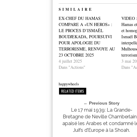
SIMILAIRE
EX-CHEF DU HAMAS
VIDEO :A
COMPARE A «UN HEROS» :
Hamas et
LE PROCES D’ISMAËL
et homop
BOUDJEKADA, POURSUIVI
Ismaël B
POUR APOLOGIE DU
interpell
TERRORISME, RENVOYE AU
Mulhouse
23 OCTOBRE 2025
terroris
4 juillet 2025
3 mai 20
Dans "Actions"
Dans "Ac
happywheels
RELATED ITEMS
← Previous Story
Le 17 mai 1939: La Grande-
Bretagne de Neville Chamberlain
apaisé les Arabes et condamné l
Juifs d’Europe à la Shoah.