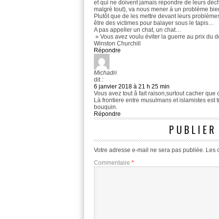
et qui ne doivent jamais répondre de leurs déche
malgrè tout), va nous mener à un problème bie
Plutôt que de les mettre devant leurs problèmes 
être des victimes pour balayer sous le tapis…
A pas appeller un chat, un chat…
» Vous avez voulu éviter la guerre au prix du 
Winston Churchill
Répondre
Michadri
dit :
6 janvier 2018 à 21 h 25 min
Vous avez tout â fait raison,surtout cacher que
Là frontiere entre musulmans et islamistes est 
bouquin.
Répondre
PUBLIER
Votre adresse e-mail ne sera pas publiée.
Les 
Commentaire
*