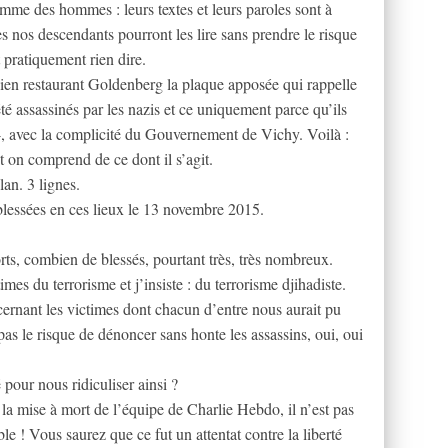
me des hommes : leurs textes et leurs paroles sont à
 nos descendants pourront les lire sans prendre le risque
 pratiquement rien dire.
ncien restaurant Goldenberg la plaque apposée qui rappelle
é assassinés par les nazis et ce uniquement parce qu’ils
44, avec la complicité du Gouvernement de Vichy. Voilà :
t on comprend de ce dont il s’agit.
an. 3 lignes.
blessées en ces lieux le 13 novembre 2015.
s, combien de blessés, pourtant très, très nombreux.
imes du terrorisme et j’insiste : du terrorisme djihadiste.
ernant les victimes dont chacun d’entre nous aurait pu
pas le risque de dénoncer sans honte les assassins, oui, oui
pour nous ridiculiser ainsi ?
la mise à mort de l’équipe de Charlie Hebdo, il n’est pas
ble ! Vous saurez que ce fut un attentat contre la liberté