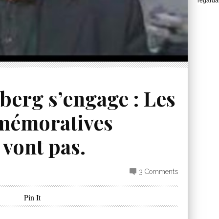
regarda
berg s’engage : Les
mémoratives
 vont pas.
3 Comments
Pin It