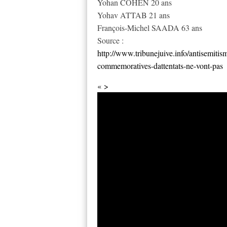
Yohan COHEN 20 ans
Yohav ATTAB 21 ans
François-Michel SAADA 63 ans
Source :
http://www.tribunejuive.info/antisemiti
commemoratives-dattentats-ne-vont-pas
« >