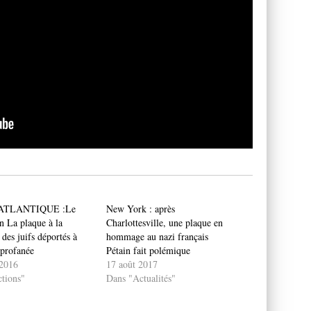
ATLANTIQUE :Le
New York : après
n La plaque à la
Charlottesville, une plaque en
des juifs déportés à
hommage au nazi français
profanée
Pétain fait polémique
2016
17 août 2017
tions"
Dans "Actualités"