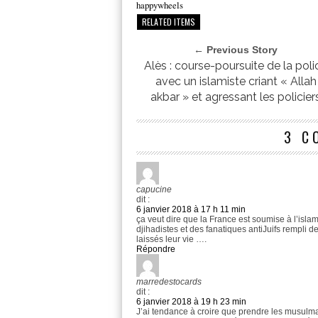
happywheels
RELATED ITEMS
← Previous Story
Alès : course-poursuite de la poli
avec un islamiste criant « Allah
akbar » et agressant les policier
3 C
capucine
dit :
6 janvier 2018 à 17 h 11 min
ça veut dire que la France est soumise à l’islam
djihadistes et des fanatiques antiJuifs rempli 
laissés leur vie ….
Répondre
marredestocards
dit :
6 janvier 2018 à 19 h 23 min
J’ai tendance à croire que prendre les musulm