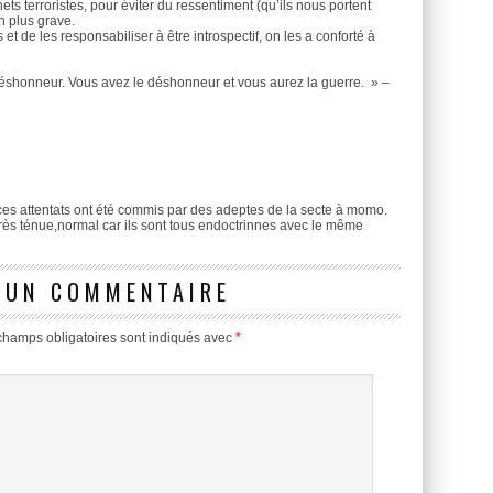
ts terroristes, pour éviter du ressentiment (qu’ils nous portent
n plus grave.
et de les responsabiliser à être introspectif, on les a conforté à
déshonneur. Vous avez le déshonneur et vous aurez la guerre. » –
 ces attentats ont été commis par des adeptes de la secte à momo.
très ténue,normal car ils sont tous endoctrinnes avec le même
 UN COMMENTAIRE
champs obligatoires sont indiqués avec
*