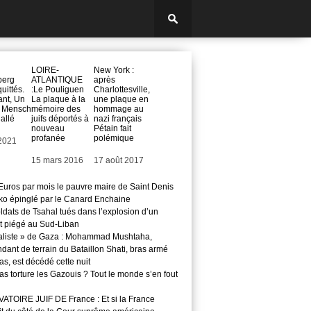
LOIRE-
New York :
berg
ATLANTIQUE
après
uittés.
:Le Pouliguen
Charlottesville,
ant, Un
La plaque à la
une plaque en
n Mensch
mémoire des
hommage au
 allé
juifs déportés à
nazi français
nouveau
Pétain fait
profanée
polémique
2021
Date
15 mars 2016
Date
17 août 2017
Euros par mois le pauvre maire de Saint Denis
o épinglé par le Canard Enchaine
ldats de Tsahal tués dans l’explosion d’un
t piégé au Sud-Liban
aliste » de Gaza : Mohammad Mushtaha,
ant de terrain du Bataillon Shati, bras armé
s, est décédé cette nuit
s torture les Gazouis ? Tout le monde s’en fout
TOIRE JUIF DE France : Et si la France