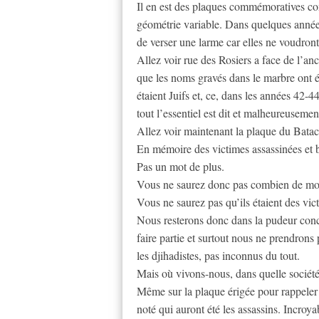
Il en est des plaques commémoratives com
géométrie variable. Dans quelques années
de verser une larme car elles ne voudront
Allez voir rue des Rosiers a face de l’a
que les noms gravés dans le marbre ont ét
étaient Juifs et, ce, dans les années 42-
tout l’essentiel est dit et malheureusemen
Allez voir maintenant la plaque du Batacl
En mémoire des victimes assassinées et 
Pas un mot de plus.
Vous ne saurez donc pas combien de mort
Vous ne saurez pas qu’ils étaient des vict
Nous resterons donc dans la pudeur conc
faire partie et surtout nous ne prendrons 
les djihadistes, pas inconnus du tout.
Mais où vivons-nous, dans quelle société 
Même sur la plaque érigée pour rappeler 
noté qui auront été les assassins. Incroya