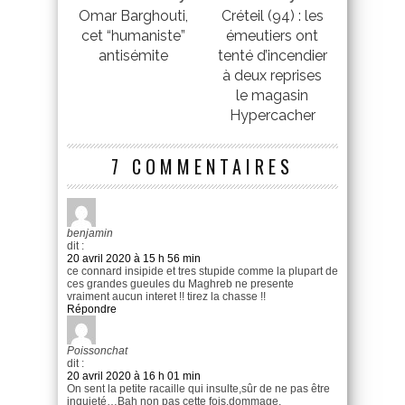
Omar Barghouti,
Créteil (94) : les
cet “humaniste”
émeutiers ont
antisémite
tenté d’incendier
à deux reprises
le magasin
Hypercacher
7 COMMENTAIRES
benjamin
dit :
20 avril 2020 à 15 h 56 min
ce connard insipide et tres stupide comme la plupart de
ces grandes gueules du Maghreb ne presente
vraiment aucun interet !! tirez la chasse !!
Répondre
Poissonchat
dit :
20 avril 2020 à 16 h 01 min
On sent la petite racaille qui insulte,sûr de ne pas être
inquieté…Bah non pas cette fois,dommage.