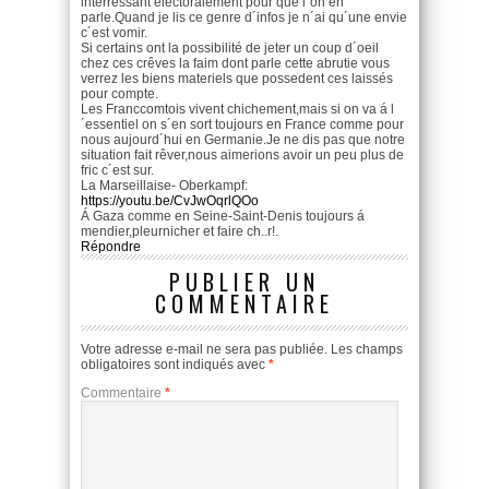
interressant électoralement pour que l´on en
parle.Quand je lis ce genre d´infos je n´ai qu´une envie
c´est vomir.
Si certains ont la possibilité de jeter un coup d´oeil
chez ces crêves la faim dont parle cette abrutie vous
verrez les biens materiels que possedent ces laissés
pour compte.
Les Franccomtois vivent chichement,mais si on va á l
´essentiel on s´en sort toujours en France comme pour
nous aujourd´hui en Germanie.Je ne dis pas que notre
situation fait rêver,nous aimerions avoir un peu plus de
fric c´est sur.
La Marseillaise- Oberkampf:
https://youtu.be/CvJwOqrlQOo
Á Gaza comme en Seine-Saint-Denis toujours á
mendier,pleurnicher et faire ch..r!.
Répondre
PUBLIER UN
COMMENTAIRE
Votre adresse e-mail ne sera pas publiée.
Les champs
obligatoires sont indiqués avec
*
Commentaire
*