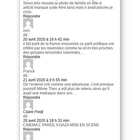
Sinon,très reussie,la photo de famille en tête d
article:manque juste frère tariq mais il avait piscine je
crois.
Répondre
roni
dit :
20 avril 2020 à 16 h 42 min
il fait parti de la france insoumise ce parti politique est
infiltre par les islamistes comme lui et ils tres proches
des groupes terroristes islamistes…
Répondre
Franck
dit :
21 avril 2020 à 0 h 55 min
On l’entend crié comme une pleureuse, c’est presque
jouissif! Même Theo a eût plus de retenu alors qu’il
avait une matraque dans son …
Répondre
Claire Fredj
dit :
20 avril 2020 à 18 h 31 min
CINEMA C PAREIL A GAZA MISE EN SCENE
Répondre