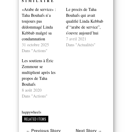
SIMILAIRE
«Arabe de service» :
Le procès de Taha
Taha Bouhafs n’a
Bouhafs qui avait
toujours pas
qualifié Linda Kebbab
dédommagé Linda
d’“arabe de service”,
Kebbab malgré sa
s’ouvre aujourd’hui
condamnation
7 avril 2021
31 octobre 2025
Dans "Actualités"
Dans "Actions"
Les soutiens à Éric
Zemmour se
multiplient après les
propos de Taha
Bouhafs
8 août 2020
Dans "Actions"
happywheels
RELATED ITEMS
← Previous Story
Next Story →