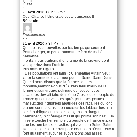
Ziona
dit :
21 avril 2020 à 6 h 36 min
Quel Charlot !! Une vraie petite danseuse !!
Répondre
Franccomtois
dit :
21 avril 2020 à 9 h 47 min
Que de triste nouvelles par les temps qui courrent.
Pour changer,un peu d´humour ne fera de mal á
personne.
Tient,si nous parlions d´une amie de la crevure dont
vous parlez dans l´article.
Pris dans le Figaro:
«Des populations ont faim» : Clémentine Autain veut
«tirer la sonnette d’alarme» pour la Seine-Saint-Denis.
Quand nous disons que la France se tiers-
mondise,mentons-nous?L´Autain ferai mieux de la
fermer et son groupe politique qui soutient des
dictatures devrait faire de même.C´est tout le peuple de
France qui en bave jours aprés jours.Des politico-
mafieux,des industriels apatrides,des racailles qui ont
pignon sur rue sans être inquiétés,les lobbies liés á la
santé publique qui mettent les gens en danger
permanent,un chômage massif qui pointe son nez…..la
misere touche l´ensemble du peuple de France et pas
que les nombreux parasites qui vivent en Seine-Saint-
Denis.Les gens du terroir pour beaucoup d´entre-eux n
´ont quasiment aucunes subventions,pas assez