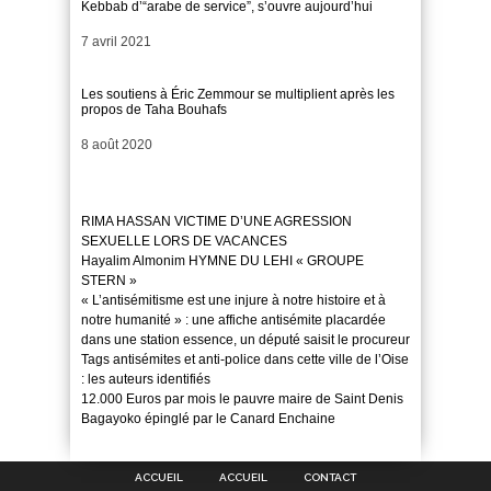
Kebbab d’“arabe de service”, s’ouvre aujourd’hui
Date
7 avril 2021
Les soutiens à Éric Zemmour se multiplient après les
propos de Taha Bouhafs
Date
8 août 2020
RIMA HASSAN VICTIME D’UNE AGRESSION
SEXUELLE LORS DE VACANCES
Hayalim Almonim HYMNE DU LEHI « GROUPE
STERN »
« L’antisémitisme est une injure à notre histoire et à
notre humanité » : une affiche antisémite placardée
dans une station essence, un député saisit le procureur
Tags antisémites et anti-police dans cette ville de l’Oise
: les auteurs identifiés
12.000 Euros par mois le pauvre maire de Saint Denis
Bagayoko épinglé par le Canard Enchaine
ACCUEIL
ACCUEIL
CONTACT