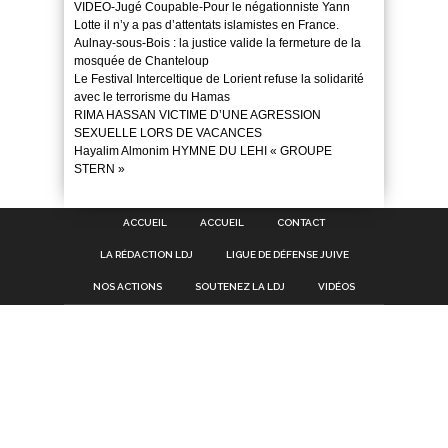
VIDEO-Jugé Coupable-Pour le négationniste Yann
Lotte il n’y a pas d’attentats islamistes en France.
Aulnay-sous-Bois : la justice valide la fermeture de la
mosquée de Chanteloup
Le Festival Interceltique de Lorient refuse la solidarité
avec le terrorisme du Hamas
RIMA HASSAN VICTIME D’UNE AGRESSION
SEXUELLE LORS DE VACANCES
Hayalim Almonim HYMNE DU LEHI « GROUPE
STERN »
ACCUEIL
ACCUEIL
CONTACT
LA RÉDACTION LDJ
LIGUE DE DÉFENSE JUIVE
NOS ACTIONS
SOUTENEZ LA LDJ
VIDÉOS