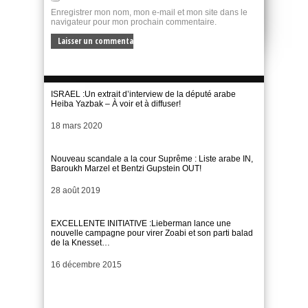
Enregistrer mon nom, mon e-mail et mon site dans le
navigateur pour mon prochain commentaire.
ISRAEL :Un extrait d’interview de la député arabe
Heiba Yazbak – À voir et à diffuser!
Date
18 mars 2020
Nouveau scandale a la cour Suprême : Liste arabe IN,
Baroukh Marzel et Bentzi Gupstein OUT!
Date
28 août 2019
EXCELLENTE INITIATIVE :Lieberman lance une
nouvelle campagne pour virer Zoabi et son parti balad
de la Knesset…
Date
16 décembre 2015