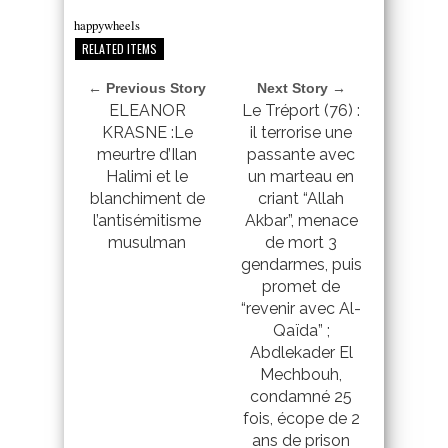
happywheels
RELATED ITEMS
← Previous Story
Next Story →
ELEANOR
Le Tréport (76) :
KRASNE :Le
il terrorise une
meurtre d’Ilan
passante avec
Halimi et le
un marteau en
blanchiment de
criant “Allah
l’antisémitisme
Akbar”, menace
musulman
de mort 3
gendarmes, puis
promet de
“revenir avec Al-
Qaïda” ;
Abdlekader El
Mechbouh,
condamné 25
fois, écope de 2
ans de prison