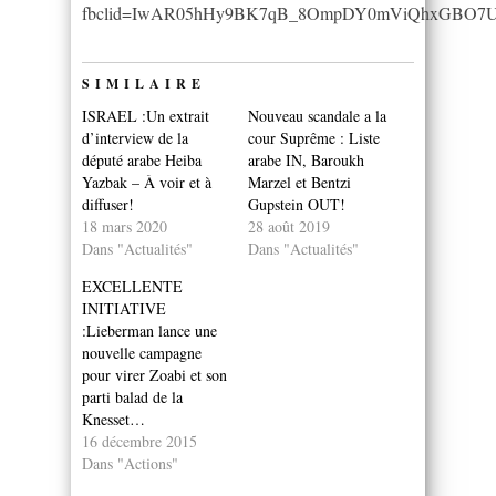
fbclid=IwAR05hHy9BK7qB_8OmpDY0mViQhxGBO7U
SIMILAIRE
ISRAEL :Un extrait
Nouveau scandale a la
d’interview de la
cour Suprême : Liste
député arabe Heiba
arabe IN, Baroukh
Yazbak – À voir et à
Marzel et Bentzi
diffuser!
Gupstein OUT!
18 mars 2020
28 août 2019
Dans "Actualités"
Dans "Actualités"
EXCELLENTE
INITIATIVE
:Lieberman lance une
nouvelle campagne
pour virer Zoabi et son
parti balad de la
Knesset…
16 décembre 2015
Dans "Actions"