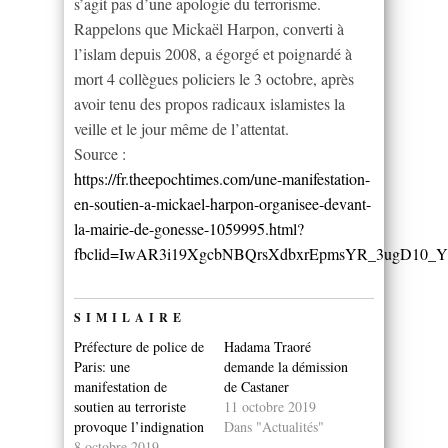
s’agit pas d’une apologie du terrorisme.
Rappelons que Mickaël Harpon, converti à
l’islam depuis 2008, a égorgé et poignardé à
mort 4 collègues policiers le 3 octobre, après
avoir tenu des propos radicaux islamistes la
veille et le jour même de l’attentat.
Source :
https://fr.theepochtimes.com/une-manifestation-
en-soutien-a-mickael-harpon-organisee-devant-
la-mairie-de-gonesse-1059995.html?
fbclid=IwAR3i19XgcbNBQrsXdbxrEpmsYR_3ugD10
SIMILAIRE
Préfecture de police de
Hadama Traoré
Paris: une
demande la démission
manifestation de
de Castaner
soutien au terroriste
11 octobre 2019
provoque l’indignation
Dans "Actualités"
8 octobre 2019