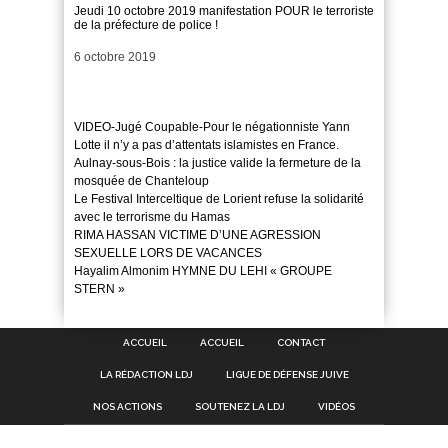
Jeudi 10 octobre 2019 manifestation POUR le terroriste
de la préfecture de police !
Date
6 octobre 2019
VIDEO-Jugé Coupable-Pour le négationniste Yann
Lotte il n’y a pas d’attentats islamistes en France.
Aulnay-sous-Bois : la justice valide la fermeture de la
mosquée de Chanteloup
Le Festival Interceltique de Lorient refuse la solidarité
avec le terrorisme du Hamas
RIMA HASSAN VICTIME D’UNE AGRESSION
SEXUELLE LORS DE VACANCES
Hayalim Almonim HYMNE DU LEHI « GROUPE
STERN »
ACCUEIL
ACCUEIL
CONTACT
LA RÉDACTION LDJ
LIGUE DE DÉFENSE JUIVE
NOS ACTIONS
SOUTENEZ LA LDJ
VIDÉOS