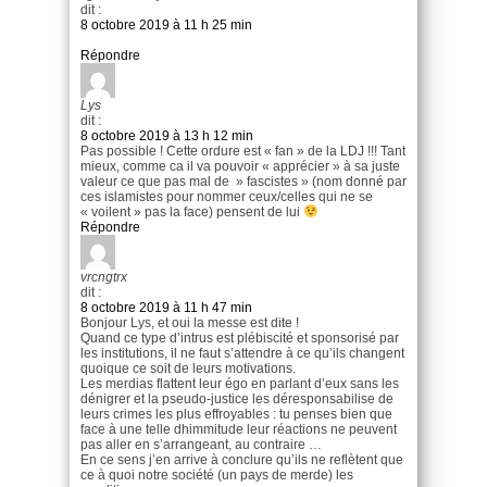
dit :
8 octobre 2019 à 11 h 25 min
Répondre
Lys
dit :
8 octobre 2019 à 13 h 12 min
Pas possible ! Cette ordure est « fan » de la LDJ !!! Tant
mieux, comme ca il va pouvoir « apprécier » à sa juste
valeur ce que pas mal de » fascistes » (nom donné par
ces islamistes pour nommer ceux/celles qui ne se
« voilent » pas la face) pensent de lui
Répondre
vrcngtrx
dit :
8 octobre 2019 à 11 h 47 min
Bonjour Lys, et oui la messe est dite !
Quand ce type d’intrus est plébiscité et sponsorisé par
les institutions, il ne faut s’attendre à ce qu’ils changent
quoique ce soit de leurs motivations.
Les merdias flattent leur égo en parlant d’eux sans les
dénigrer et la pseudo-justice les déresponsabilise de
leurs crimes les plus effroyables : tu penses bien que
face à une telle dhimmitude leur réactions ne peuvent
pas aller en s’arrangeant, au contraire …
En ce sens j’en arrive à conclure qu’ils ne reflètent que
ce à quoi notre société (un pays de merde) les