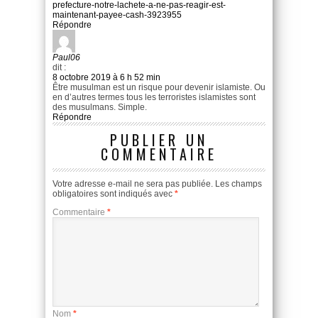
prefecture-notre-lachete-a-ne-pas-reagir-est-
maintenant-payee-cash-3923955
Répondre
Paul06
dit :
8 octobre 2019 à 6 h 52 min
Être musulman est un risque pour devenir islamiste. Ou
en d’autres termes tous les terroristes islamistes sont
des musulmans. Simple.
Répondre
PUBLIER UN
COMMENTAIRE
Votre adresse e-mail ne sera pas publiée.
Les champs
obligatoires sont indiqués avec
*
Commentaire
*
Nom
*