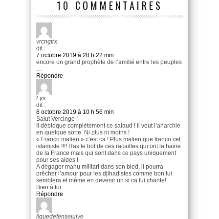
10 COMMENTAIRES
vrcngtrx
dit :
7 octobre 2019 à 20 h 22 min
encore un grand prophète de l’amitié entre les peuples
…
Répondre
Lys
dit :
8 octobre 2019 à 10 h 56 min
Salut Vercinge !
Il débloque complètement ce salaud ! Il veut l’anarchie
en quelque sorte. Ni plus ni moins !
« Franco malien » c’est ca ! Plus malien que franco cet
islamiste !!!! Ras le bol de ces racailles qui ont la haine
de la France mais qui sont dans ce pays uniquement
pour ses aides !
A dégager manu militari dans son bled, il pourra
prêcher l’amour pour les djihadistes comme bon lui
semblera et même en devenir un si ca lui chante!
Bien à toi
Répondre
liguedefensejuive