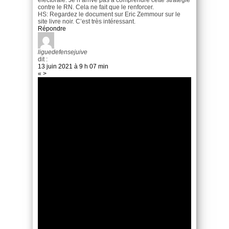
contre le RN. Cela ne fait que le renforcer.
HS: Regardez le document sur Eric Zemmour sur le
site livre noir. C’est très intéressant.
Répondre
liguedefensejuive
dit :
13 juin 2021 à 9 h 07 min
« >