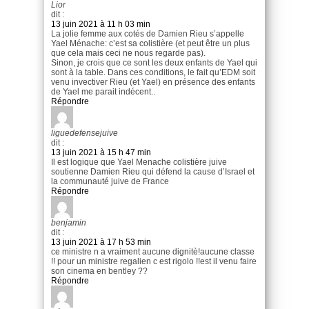
Lior
dit :
13 juin 2021 à 11 h 03 min
La jolie femme aux cotés de Damien Rieu s’appelle
Yael Ménache: c’est sa colistière (et peut être un plus
que cela mais ceci ne nous regarde pas).
Sinon, je crois que ce sont les deux enfants de Yael qui
sont à la table. Dans ces conditions, le fait qu’EDM soit
venu invectiver Rieu (et Yael) en présence des enfants
de Yael me parait indécent..
Répondre
liguedefensejuive
dit :
13 juin 2021 à 15 h 47 min
Il est logique que Yael Menache colistière juive
soutienne Damien Rieu qui défend la cause d’Israel et
la communauté juive de France
Répondre
benjamin
dit :
13 juin 2021 à 17 h 53 min
ce ministre n a vraiment aucune dignitè!aucune classe
!! pour un ministre regalien c est rigolo !!est il venu faire
son cinema en bentley ??
Répondre