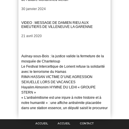
Date
30 janvier 2024
VIDEO : MESSAGE DE DAMIEN RIEU AUX
EMEUTIERS DE VILLENEUVE LA GARENNE
Date
21 avril 2020
Aulnay-sous-Bois : la justice valide la fermeture de la
mosquée de Chanteloup
Le Festival Interceltique de Lorient refuse la solidarité
avec le terrorisme du Hamas
RIMA HASSAN VICTIME D’UNE AGRESSION
SEXUELLE LORS DE VACANCES
Hayalim Almonim HYMNE DU LEHI « GROUPE
STERN »
« L’antisémitisme est une injure à notre histoire et à
notre humanité » : une affiche antisémite placardée
dans une station essence, un député saisit le procureur
ACCUEIL
ACCUEIL
CONTACT