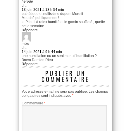
hérode
dit :
13 juin 2021 à 18 h 54 min
pathétique et nullissime dupont Moretti
Mouché publiquement !
le Pitbull à rolex humilié et le gamin souffleté , quelle
belle semaine….
Répondre
mike
dit :
14 juin 2021 à 9 h 44 min
une humiliation ou un sentiment d’humiliation ?
Bravo Damien Rieu
Répondre
PUBLIER UN
COMMENTAIRE
Votre adresse e-mail ne sera pas publiée.
Les champs
obligatoires sont indiqués avec
*
Commentaire
*