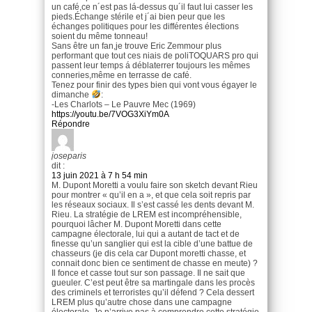
un café,ce n´est pas lá-dessus qu´il faut lui casser les
pieds.Échange stérile et j´ai bien peur que les
échanges politiques pour les différentes élections
soient du même tonneau!
Sans être un fan,je trouve Eric Zemmour plus
performant que tout ces niais de poliTOQUARS pro qui
passent leur temps á déblaterrer toujours les mêmes
conneries,même en terrasse de café.
Tenez pour finir des types bien qui vont vous égayer le
dimanche
:
-Les Charlots – Le Pauvre Mec (1969)
https://youtu.be/7VOG3XiYm0A
Répondre
joseparis
dit :
13 juin 2021 à 7 h 54 min
M. Dupont Moretti a voulu faire son sketch devant Rieu
pour montrer « qu’il en a », et que cela soit repris par
les réseaux sociaux. Il s’est cassé les dents devant M.
Rieu. La stratégie de LREM est incompréhensible,
pourquoi lâcher M. Dupont Moretti dans cette
campagne électorale, lui qui a autant de tact et de
finesse qu’un sanglier qui est la cible d’une battue de
chasseurs (je dis cela car Dupont moretti chasse, et
connait donc bien ce sentiment de chasse en meute) ?
Il fonce et casse tout sur son passage. Il ne sait que
gueuler. C’est peut être sa martingale dans les procès
des criminels et terroristes qu’il défend ? Cela dessert
LREM plus qu’autre chose dans une campagne
électorale. Je n’arrive pas à comprendre cette stratégie