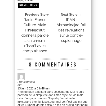
RELATED ITEMS
← Previous Story
Next Story →
Radio France
IRAN :
Culture :Alain
Ahmadinejad fait
Finkielkraut
des révélations
donne la parole
sur le contre-
a un ennemi
espionnage
d’Israël avec
complaisance
8 COMMENTAIRES
Franccomtois
dit :
13 juin 2021 à 6 h 48 min
Rien de bien palpitant dans cet échange.Moi je suis
partisan de la simplicité dans mon style de vie,mais
cela n´engage que moi.Si quelqu´un aime le
luxe,grand bien lui fasse,pour moi ce n´est pas ma cup
of tea!Dupont Moretti est tout á fait en droit d´aller boire