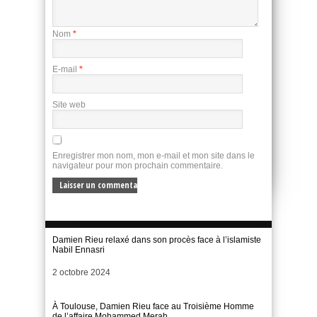
Nom
*
E-mail
*
Site web
Enregistrer mon nom, mon e-mail et mon site dans le
navigateur pour mon prochain commentaire.
Damien Rieu relaxé dans son procès face à l’islamiste
Nabil Ennasri
Date
2 octobre 2024
À Toulouse, Damien Rieu face au Troisième Homme
de l’affaire Mohammed Merah