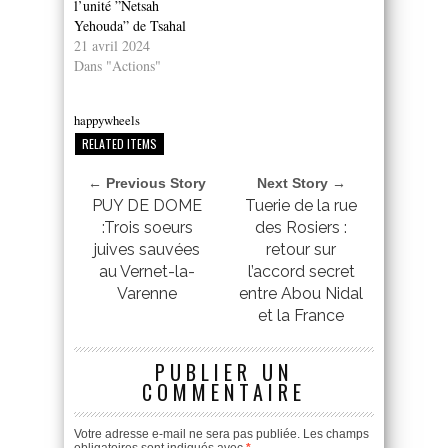
l’unité ”Netsah
Yehouda” de Tsahal
21 avril 2024
Dans "Actions"
happywheels
RELATED ITEMS
← Previous Story
Next Story →
PUY DE DOME
Tuerie de la rue
:Trois soeurs
des Rosiers :
juives sauvées
retour sur
au Vernet-la-
l’accord secret
Varenne
entre Abou Nidal
et la France
PUBLIER UN
COMMENTAIRE
Votre adresse e-mail ne sera pas publiée.
Les champs
obligatoires sont indiqués avec
*