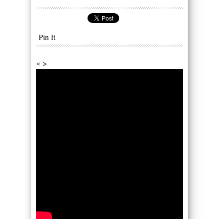
Pin It
« >