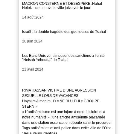
MACRON CONSTERNE ET DESESPERE :Nahal
Heletz , une nouvelle ville juive voit le jour
Date
14 août 2024
Israël : la double tragédie des guetteuses de Tsahal
Date
26 juin 2024
Les Etats-Unis vont imposer des sanctions à l’unité
”Netsah Yehouda” de Tsahal
Date
21 avril 2024
RIMA HASSAN VICTIME D’UNE AGRESSION
SEXUELLE LORS DE VACANCES
Hayalim Almonim HYMNE DU LEHI « GROUPE
STERN »
« L’antisémitisme est une injure à notre histoire et à
notre humanité » : une affiche antisémite placardée
dans une station essence, un député saisit le procureur
Tags antisémites et anti-police dans cette ville de l’Oise
: les auteurs identifiés