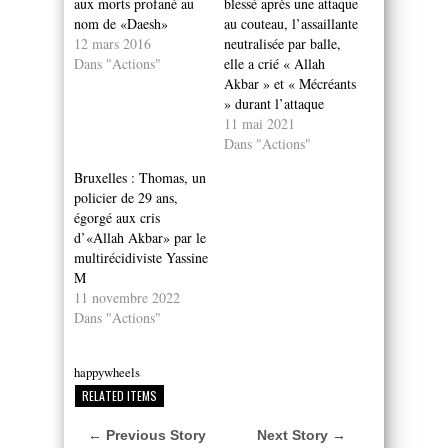
aux morts profané au
blessé après une attaque
nom de «Daesh»
au couteau, l’assaillante
12 mars 2016
neutralisée par balle,
Dans "Actions"
elle a crié « Allah
Akbar » et « Mécréants
» durant l’attaque
11 mai 2021
Dans "Actions"
Bruxelles : Thomas, un
policier de 29 ans,
égorgé aux cris
d’«Allah Akbar» par le
multirécidiviste Yassine
M
11 novembre 2022
Dans "Actions"
happywheels
RELATED ITEMS
← Previous Story
Next Story →