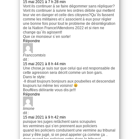
15 mai 2021 à 7 h 28 min
Vont ils continuer á se faire dégommer sans répliquer?
Vont ils continuer á suivre les ordres débile qui mettent
leur vie en danger et celle des citoyens?Qu´ils fassent
comme les militaires et s´associent á eux pour régler
une bonne fois pour tout le probleme de désintégration
de la Nation France!Attendons 2022 et si rien ne
change qu´ils agissent!
Que ce monsieur s´en sorte!
Répondre
Franccomtois
dit :
15 mai 2021 à 8 h 44 min
Une chose,je suis sur que celui qui est responsable de
cette agression sera décrit comme un bon gars.
Dans le style:
-Il disait toujours bonjours aux poubelles et descendait
toujours lui même les voisins!
Bouffées délirante vous dis-je!!!
Répondre
limone
dit :
15 mai 2021 à 9 h 42 min
puisque les juges relâchent sans scrupules
les vermines qui s’en prennent aux policiers
quand les policiers conduisent une vermine au tribunal
pour y être jugé, si on peut appeler ça comme ça ..
donc quand les policiers entre dans le tribunal