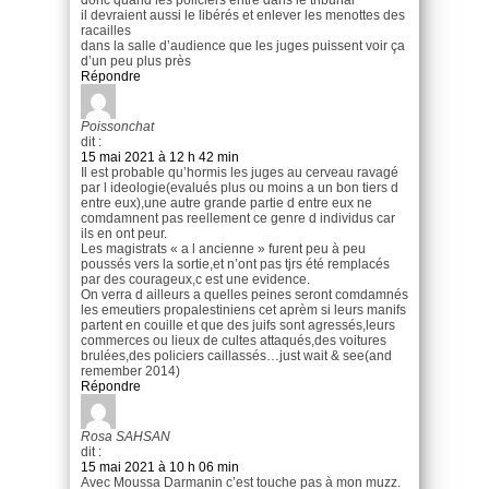
il devraient aussi le libérés et enlever les menottes des
racailles
dans la salle d’audience que les juges puissent voir ça
d’un peu plus près
Répondre
Poissonchat
dit :
15 mai 2021 à 12 h 42 min
Il est probable qu’hormis les juges au cerveau ravagé
par l ideologie(evalués plus ou moins a un bon tiers d
entre eux),une autre grande partie d entre eux ne
comdamnent pas reellement ce genre d individus car
ils en ont peur.
Les magistrats « a l ancienne » furent peu à peu
poussés vers la sortie,et n’ont pas tjrs été remplacés
par des courageux,c est une evidence.
On verra d ailleurs a quelles peines seront comdamnés
les emeutiers propalestiniens cet aprèm si leurs manifs
partent en couille et que des juifs sont agressés,leurs
commerces ou lieux de cultes attaqués,des voitures
brulées,des policiers caillassés…just wait & see(and
remember 2014)
Répondre
Rosa SAHSAN
dit :
15 mai 2021 à 10 h 06 min
Avec Moussa Darmanin c’est touche pas à mon muzz.