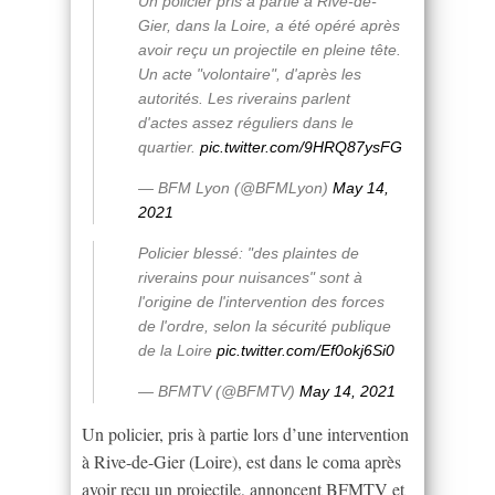
Un policier pris à partie à Rive-de-
Gier, dans la Loire, a été opéré après
avoir reçu un projectile en pleine tête.
Un acte "volontaire", d'après les
autorités. Les riverains parlent
d'actes assez réguliers dans le
quartier.
pic.twitter.com/9HRQ87ysFG
— BFM Lyon (@BFMLyon)
May 14,
2021
Policier blessé: "des plaintes de
riverains pour nuisances" sont à
l'origine de l'intervention des forces
de l'ordre, selon la sécurité publique
de la Loire
pic.twitter.com/Ef0okj6Si0
— BFMTV (@BFMTV)
May 14, 2021
Un policier, pris à partie lors d’une intervention
à Rive-de-Gier (Loire), est dans le coma après
avoir reçu un projectile, annoncent BFMTV et