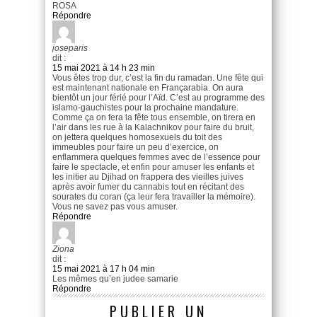
ROSA
Répondre
joseparis
dit :
15 mai 2021 à 14 h 23 min
Vous êtes trop dur, c’est la fin du ramadan. Une fête qui
est maintenant nationale en Françarabia. On aura
bientôt un jour férié pour l’Aïd. C’est au programme des
islamo-gauchistes pour la prochaine mandature.
Comme ça on fera la fête tous ensemble, on tirera en
l’air dans les rue à la Kalachnikov pour faire du bruit,
on jettera quelques homosexuels du toit des
immeubles pour faire un peu d’exercice, on
enflammera quelques femmes avec de l’essence pour
faire le spectacle, et enfin pour amuser les enfants et
les initier au Djihad on frappera des vieilles juives
après avoir fumer du cannabis tout en récitant des
sourates du coran (ça leur fera travailler la mémoire).
Vous ne savez pas vous amuser.
Répondre
Ziona
dit :
15 mai 2021 à 17 h 04 min
Les mêmes qu’en judee samarie
Répondre
PUBLIER UN