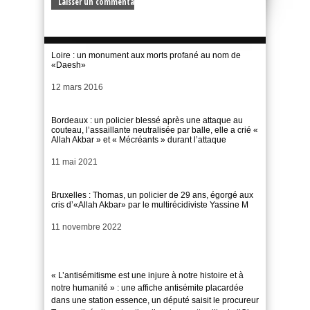
Loire : un monument aux morts profané au nom de
«Daesh»
Date
12 mars 2016
Bordeaux : un policier blessé après une attaque au
couteau, l’assaillante neutralisée par balle, elle a crié «
Allah Akbar » et « Mécréants » durant l’attaque
Date
11 mai 2021
Bruxelles : Thomas, un policier de 29 ans, égorgé aux
cris d’«Allah Akbar» par le multirécidiviste Yassine M
Date
11 novembre 2022
« L’antisémitisme est une injure à notre histoire et à
notre humanité » : une affiche antisémite placardée
dans une station essence, un député saisit le procureur