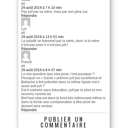
dit :
29 août 2019 à 7 h 10 min
Pas juif par sa mère, mais par son père oui.
Répondre
Lys
dit :
29 août 2019 à 13 h 51 min
La judaïté se transmet par la mère, donc si la mère
n’est pas juive il n’est pas juif !
Répondre
Franck
dit :
29 août 2019 à 8 h 47 min
La vrai question que cela pose c’est pourquoi ?
Pourquoi ce « David » prénom juif par excellence et
Bellache à fort potentiel dans la même lignée est-il
aussi anti-juif ?
Est-il orphelin sans éducation, juif par le père et non
reconnu comme tel.
Bref tout cela est dans le fond très intéressant même si
dans la forme une condamnation à être privé de
dessert sera rendue.
Répondre
PUBLIER UN
COMMENTAIRE