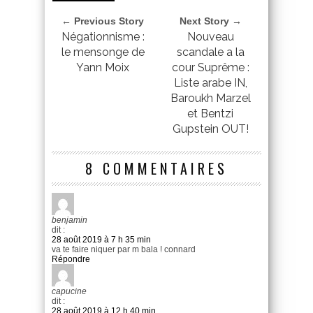
← Previous Story
Next Story →
Négationnisme :
Nouveau
le mensonge de
scandale a la
Yann Moix
cour Suprême :
Liste arabe IN,
Baroukh Marzel
et Bentzi
Gupstein OUT!
8 COMMENTAIRES
benjamin
dit :
28 août 2019 à 7 h 35 min
va te faire niquer par m bala ! connard
Répondre
capucine
dit :
28 août 2019 à 12 h 40 min