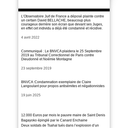
L’Observatoire Juif de France a déposé plainte contre
un certain David BELLACHE, beaucoup plus
courageux derrière son écran que devant ses Juges,
en effet cet individu a déjà été condamné et récidive.
Date
4 avril 2022
Communiqué : Le BNVCA plaidera le 25 Septembre
2019 au Tribunal Correctionnel de Paris contre
Dieudonné et Noémie Montagne
Date
23 septembre 2019
BNVCA :Condamnation exemplaire de Claire
Langoulant pour propos antisémites et négationnistes
Date
19 juin 2025
12.000 Euros par mois le pauvre maire de Saint Denis
Bagayoko épinglé par le Canard Enchaine
Deux soldats de Tsahal tués dans l’explosion d’un