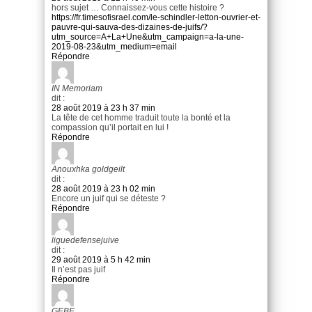
hors sujet … Connaissez-vous cette histoire ?
https://fr.timesofisrael.com/le-schindler-letton-ouvrier-et-
pauvre-qui-sauva-des-dizaines-de-juifs/?
utm_source=A+La+Une&utm_campaign=a-la-une-
2019-08-23&utm_medium=email
Répondre
IN Memoriam
dit :
28 août 2019 à 23 h 37 min
La tête de cet homme traduit toute la bonté et la
compassion qu’il portait en lui !
Répondre
Anouxhka goldgeilt
dit :
28 août 2019 à 23 h 02 min
Encore un juif qui se déteste ?
Répondre
liguedefensejuive
dit :
29 août 2019 à 5 h 42 min
Il n’est pas juif
Répondre
GEBE