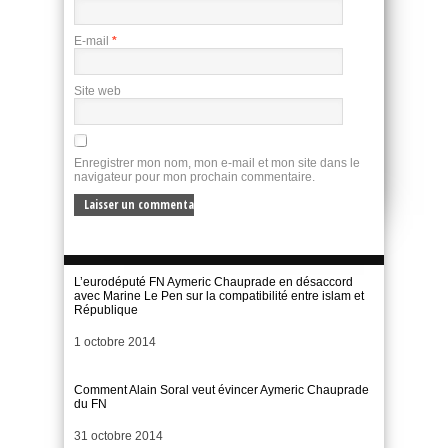
E-mail
*
Site web
Enregistrer mon nom, mon e-mail et mon site dans le
navigateur pour mon prochain commentaire.
L’eurodéputé FN Aymeric Chauprade en désaccord
avec Marine Le Pen sur la compatibilité entre islam et
République
Date
1 octobre 2014
Comment Alain Soral veut évincer Aymeric Chauprade
du FN
Date
31 octobre 2014