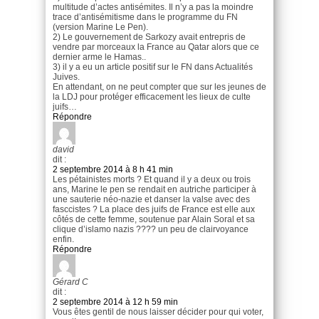
multitude d’actes antisémites. Il n’y a pas la moindre
trace d’antisémitisme dans le programme du FN
(version Marine Le Pen).
2) Le gouvernement de Sarkozy avait entrepris de
vendre par morceaux la France au Qatar alors que ce
dernier arme le Hamas..
3) il y a eu un article positif sur le FN dans Actualités
Juives.
En attendant, on ne peut compter que sur les jeunes de
la LDJ pour protéger efficacement les lieux de culte
juifs…
Répondre
david
dit :
2 septembre 2014 à 8 h 41 min
Les pétainistes morts ? Et quand il y a deux ou trois
ans, Marine le pen se rendait en autriche participer à
une sauterie néo-nazie et danser la valse avec des
fasccistes ? La place des juifs de France est elle aux
côtés de cette femme, soutenue par Alain Soral et sa
clique d’islamo nazis ???? un peu de clairvoyance
enfin.
Répondre
Gérard C
dit :
2 septembre 2014 à 12 h 59 min
Vous êtes gentil de nous laisser décider pour qui voter,