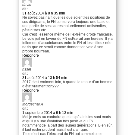
david
dit :
31 août 2014 à 8 h 35 min
Ne soyez pas naif, quelles que soient les positions de
ses dirigeants, le FN conservera toujours une base et
une partie de ses cadres naturellement antisémites,
pétainistes etc
Car c’est l’essence même de l’extrême droite française.
Le vote juif en faveur du FN est/serait une hérésie. Il y a
tellement d’accointances entre le FN et les milieux néo-
nazis que ce serait comme donner son vote à son
propre bourreau.
Répondre
risset
dit :
31 août 2014 à 13 h 54 min
2017 c’est vraiment loin, à quand le retour d’un homme
d’état vraiment fort???
Répondre
Mordechai.A
dit :
1 septembre 2014 à 9 h 13 min
Moi je crois au contraire que les pétainistes sont morts
et qu’il y a une évolution très positive du FN,
notamment de la part des jeunes générations. Bien sûr,
il faut rester prudent mais il est clair que:
1) ce n’est pas l’électorat du FN qui commet cette