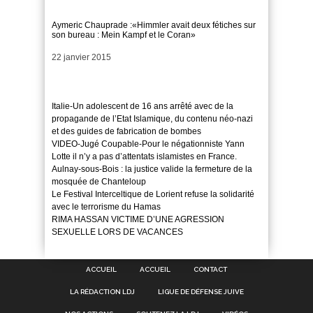
Aymeric Chauprade :«Himmler avait deux fétiches sur
son bureau : Mein Kampf et le Coran»
Date
22 janvier 2015
Italie-Un adolescent de 16 ans arrêté avec de la
propagande de l’Etat Islamique, du contenu néo-nazi
et des guides de fabrication de bombes
VIDEO-Jugé Coupable-Pour le négationniste Yann
Lotte il n’y a pas d’attentats islamistes en France.
Aulnay-sous-Bois : la justice valide la fermeture de la
mosquée de Chanteloup
Le Festival Interceltique de Lorient refuse la solidarité
avec le terrorisme du Hamas
RIMA HASSAN VICTIME D’UNE AGRESSION
SEXUELLE LORS DE VACANCES
ACCUEIL
ACCUEIL
CONTACT
LA RÉDACTION LDJ
LIGUE DE DÉFENSE JUIVE