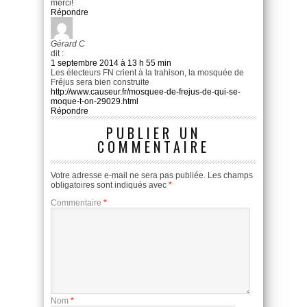
merci!
Répondre
Gérard C
dit :
1 septembre 2014 à 13 h 55 min
Les électeurs FN crient à la trahison, la mosquée de
Fréjus sera bien construite
http://www.causeur.fr/mosquee-de-frejus-de-qui-se-
moque-t-on-29029.html
Répondre
PUBLIER UN
COMMENTAIRE
Votre adresse e-mail ne sera pas publiée.
Les champs
obligatoires sont indiqués avec
*
Commentaire
*
Nom
*