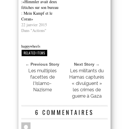
:«Himmler avait deux
fétiches sur son bureau
: Mein Kampf et le
Coran»
22 janvier 2015
Dans "Actions"
happywheels
RELATED ITEMS
← Previous Story
Next Story →
Les multiples
Les militants du
facettes de
Hamas capturés
l‘Islamo-
« divulguent »
Nazisme
les crimes de
guerre à Gaza
6 COMMENTAIRES