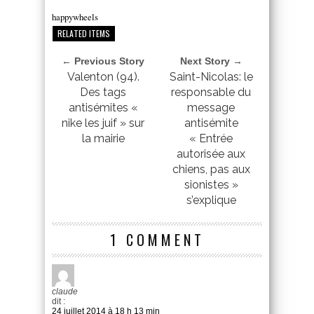
happywheels
RELATED ITEMS
← Previous Story
Next Story →
Valenton (94).
Saint-Nicolas: le
Des tags
responsable du
antisémites «
message
nike les juif » sur
antisémite
la mairie
« Entrée
autorisée aux
chiens, pas aux
sionistes »
s’explique
1 COMMENT
claude
dit :
24 juillet 2014 à 18 h 13 min