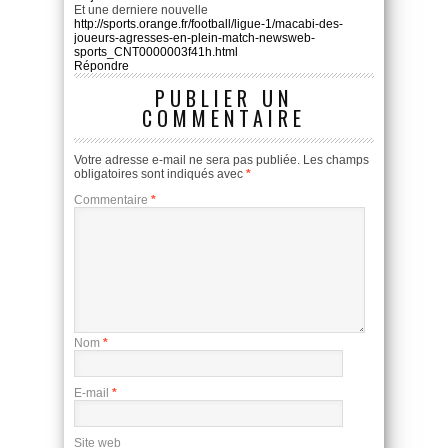
Et une derniere nouvelle
http://sports.orange.fr/football/ligue-1/macabi-des-
joueurs-agresses-en-plein-match-newsweb-
sports_CNT0000003f41h.html
Répondre
PUBLIER UN
COMMENTAIRE
Votre adresse e-mail ne sera pas publiée.
Les champs
obligatoires sont indiqués avec
*
Commentaire
*
Nom
*
E-mail
*
Site web