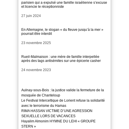
parisien qui a expulsé une famille israélienne s’excuse
et licencie le réceptionniste
Date
27 juin 2024
En Allemagne, le slogan « du fleuve jusqu’à la mer »
pourrait être interdit
Date
23 novembre 2025
Rueil-Malmaison : une mère de famille interpellée
après des tags antisémites sur une épicerie casher
Date
24 novembre 2023
Aulnay-sous-Bois : la justice valide la fermeture de la
mosquée de Chanteloup
Le Festival Interceltique de Lorient refuse la solidarité
avec le terrorisme du Hamas
RIMA HASSAN VICTIME D’UNE AGRESSION
SEXUELLE LORS DE VACANCES
Hayalim Almonim HYMNE DU LEHI « GROUPE
STERN »