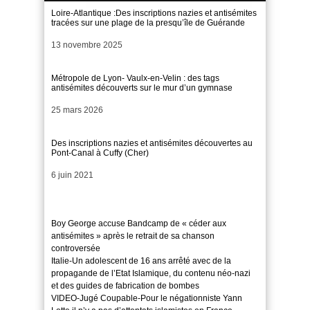
Loire-Atlantique :Des inscriptions nazies et antisémites
tracées sur une plage de la presqu’île de Guérande
Date
13 novembre 2025
Métropole de Lyon- Vaulx-en-Velin : des tags
antisémites découverts sur le mur d’un gymnase
Date
25 mars 2026
Des inscriptions nazies et antisémites découvertes au
Pont-Canal à Cuffy (Cher)
Date
6 juin 2021
Boy George accuse Bandcamp de « céder aux
antisémites » après le retrait de sa chanson
controversée
Italie-Un adolescent de 16 ans arrêté avec de la
propagande de l’Etat Islamique, du contenu néo-nazi
et des guides de fabrication de bombes
VIDEO-Jugé Coupable-Pour le négationniste Yann