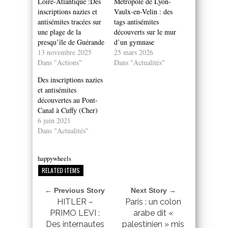
Loire-Atlantique :Des
Métropole de Lyon-
inscriptions nazies et
Vaulx-en-Velin : des
antisémites tracées sur
tags antisémites
une plage de la
découverts sur le mur
presqu’île de Guérande
d’un gymnase
13 novembre 2025
25 mars 2026
Dans "Actions"
Dans "Actualités"
Des inscriptions nazies
et antisémites
découvertes au Pont-
Canal à Cuffy (Cher)
6 juin 2021
Dans "Actualités"
happywheels
RELATED ITEMS
← Previous Story
Next Story →
HITLER –
Paris : un colon
PRIMO LEVI :
arabe dit «
Des internautes
palestinien » mis