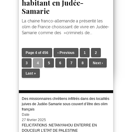
habitant en Judée-
Samarie
La chaine franco-allemande a présenté les
olim de France choisissant de vivre en Judée-
Samarie comme des »criminels de...
Page 4 of 456
‹ Previous
1
2
3
4
5
6
7
8
Next ›
Last »
Des missionnaires chrétiens infiltrés dans des localités
juives de Judée-Samarie sous couvert d’être des olim
français
Date
27 février 2025
FELICITATIONS :NETANYAHOU ENTERRE EN
DOUCEUR L’ETAT DE PALESTINE