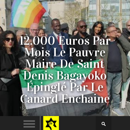
Deux Soldats De
Tsahal Tués Dans
L’explosion D’un
Bâtiment Piégé Au
Sud-Liban