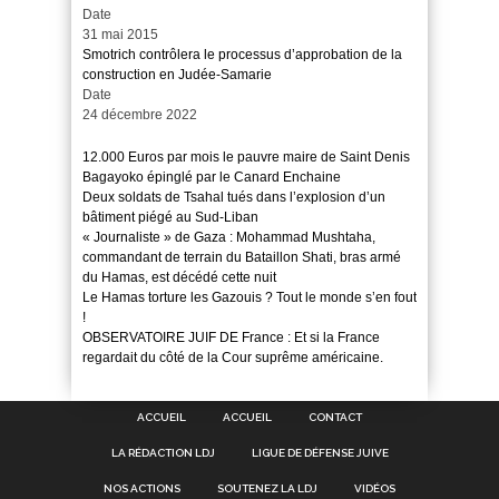
Date
31 mai 2015
Smotrich contrôlera le processus d’approbation de la
construction en Judée-Samarie
Date
24 décembre 2022
12.000 Euros par mois le pauvre maire de Saint Denis
Bagayoko épinglé par le Canard Enchaine
Deux soldats de Tsahal tués dans l’explosion d’un
bâtiment piégé au Sud-Liban
« Journaliste » de Gaza : Mohammad Mushtaha,
commandant de terrain du Bataillon Shati, bras armé
du Hamas, est décédé cette nuit
Le Hamas torture les Gazouis ? Tout le monde s’en fout
!
OBSERVATOIRE JUIF DE France : Et si la France
regardait du côté de la Cour suprême américaine.
ACCUEIL
ACCUEIL
CONTACT
LA RÉDACTION LDJ
LIGUE DE DÉFENSE JUIVE
NOS ACTIONS
SOUTENEZ LA LDJ
VIDÉOS