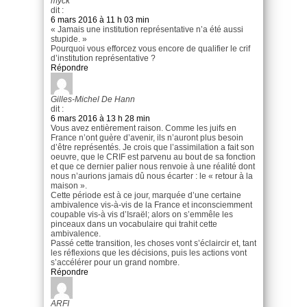
myck
dit :
6 mars 2016 à 11 h 03 min
« Jamais une institution représentative n’a été aussi
stupide. »
Pourquoi vous efforcez vous encore de qualifier le crif
d’institution représentative ?
Répondre
Gilles-Michel De Hann
dit :
6 mars 2016 à 13 h 28 min
Vous avez entièrement raison. Comme les juifs en
France n’ont guère d’avenir, ils n’auront plus besoin
d’être représentés. Je crois que l’assimilation a fait son
oeuvre, que le CRIF est parvenu au bout de sa fonction
et que ce dernier palier nous renvoie à une réalité dont
nous n’aurions jamais dû nous écarter : le « retour à la
maison ».
Cette période est à ce jour, marquée d’une certaine
ambivalence vis-à-vis de la France et inconsciemment
coupable vis-à vis d’Israël; alors on s’emmêle les
pinceaux dans un vocabulaire qui trahit cette
ambivalence.
Passé cette transition, les choses vont s’éclaircir et, tant
les réflexions que les décisions, puis les actions vont
s’accélérer pour un grand nombre.
Répondre
ARFI