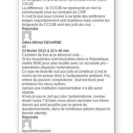
125,00
La différence : le CCOJB ne représente en rien la
communauté juive au contraire du CRIF
Il n’est là que pour convier à sa table des politiciens
belges majoritairement anti israéliens mais comme les
dirigeants du CCOJB sont des juifs de cour ….
Répondre
Gilles-Michel DEHARBE
dit :
23 février 2015 à 10 h 46 min
Combien de fois ai-je dénoncé cela …
Si les musulmans sont insolubles dans la République,
mettre 900€ pour aller bouffer avec un socialiste pro –
palestinien dépasse l’entendement.
Ce type de festivité nuit aux juifs et contribue (c’est le
moins qu’on puisse dire) à l’antijudaïsme ambiant. Fric,
ombre du pouvoir, complotisme , tout est réuni pour
entretenir les vieux mythes.
Jamais une institution représentative n’a été aussi
stupide.
N’est-ce pas le Juif qui crée l’antisémitisme, comme
disait l’autre ? Et bien nous allons rejoindre nos frères
danois qui sont assaillis par ce genre de
questionnements, dans de nombreux articles depuis le
dernier attentat.
Répondre
liguedefensejuive