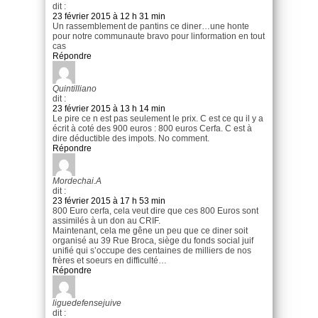
dit :
23 février 2015 à 12 h 31 min
Un rassemblement de pantins ce diner…une honte
pour notre communaute bravo pour linformation en tout
cas
Répondre
Quintilliano
dit :
23 février 2015 à 13 h 14 min
Le pire ce n est pas seulement le prix. C est ce qu il y a
écrit à coté des 900 euros : 800 euros Cerfa. C est à
dire déductible des impots. No comment.
Répondre
Mordechai.A
dit :
23 février 2015 à 17 h 53 min
800 Euro cerfa, cela veut dire que ces 800 Euros sont
assimilés à un don au CRIF.
Maintenant, cela me gêne un peu que ce diner soit
organisé au 39 Rue Broca, siège du fonds social juif
unifié qui s’occupe des centaines de milliers de nos
frères et soeurs en difficulté…
Répondre
liguedefensejuive
dit :