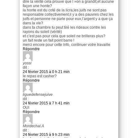
dire la vérité cela prouve que l »on a grandit,et aucune
façon une honte?
la honte est du coté de la licra,les juifs ne sont pas
responsable collectivement,il y a des pauvres chez les
juifs et personne ne parle pour eux,l’argent y a que ça
dans la vie?
dans ta chambre tu peut tiré les rideaux contre les
rayons du soleil (vérité)
et c’est pas pour cela que soleil ne brilleras plus?
un fait reste un fait point barre !
merci encore pour cette info, continuer votre travaille
Répondre
yossi
dit :
24 février 2015 à 0 h 21 min
le repas est casher?
Répondre
liguedefensejuive
dit :
24 février 2015 à 7 h 41 min
OUI
Répondre
Mordechai.A
dit :
24 février 2015 à 9 h 23 min