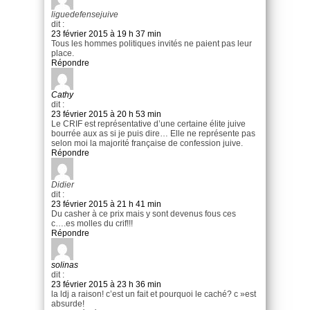
liguedefensejuive
dit :
23 février 2015 à 19 h 37 min
Tous les hommes politiques invités ne paient pas leur
place.
Répondre
Cathy
dit :
23 février 2015 à 20 h 53 min
Le CRIF est représentative d’une certaine élite juive
bourrée aux as si je puis dire… Elle ne représente pas
selon moi la majorité française de confession juive.
Répondre
Didier
dit :
23 février 2015 à 21 h 41 min
Du casher à ce prix mais y sont devenus fous ces
c….es molles du crif!!!
Répondre
solinas
dit :
23 février 2015 à 23 h 36 min
la ldj a raison! c’est un fait et pourquoi le caché? c »est
absurde!