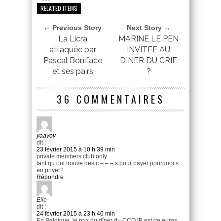
RELATED ITEMS
← Previous Story
Next Story →
La Licra
MARINE LE PEN
attaquée par
INVITEE AU
Pascal Boniface
DINER DU CRIF
et ses pairs
?
36 COMMENTAIRES
yaavov
dit :
23 février 2015 à 10 h 39 min
private members club only
tant qu ont trouve des c – – – s pour payer pourquoi s
en priver?
Répondre
Elie
dit :
24 février 2015 à 23 h 40 min
En Belgique, le prix du dîner du CCOJB est de euros