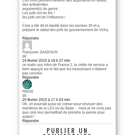
Ces infos peuvent devenir des arguments en faveur
des antisémites.
argument(s) du genre :
Les juifs ont du fric !
les juifs ont de l’influence !
…
Cela a été dit et répété dans les années 30 et a
préparé le statut des juifs du gouvernement de Vichy.
…
Répondre
Françoise SAADOUN
dit :
24 février 2015 à 19 h 27 min
ce matin aux infos de France 2, le crétin de service a
bien appuyé sur le fait que les musulmans n’étaient
pas conviés-
Répondre
Nitzotz
dit :
25 février 2015 à 17 h 03 min
Oh, on pourrait aussi se cotiser pour envoyer des
membres de la LDJ ou du Betar… mais je ne crois pas
que cela leur permettrait de prendre la parole pour
autant !
Répondre
PUBLIER UN