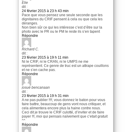
Elie
dit :
24 février 2015 à 23 h 43 min
Pace que vous pensez une seule seconde que les
dignitaires du CRIF pensent à cela ou que cela les
déranges.
Non bien sûr ce qui les intéresse c’est d’être sur la
photo avec le PR ou le PM le reste ils s’en tapent
Répondre
Richard C.
dit :
23 février 2015 à 19 h 11 min
Ni le CRIF, ni le CRAN, ni le UMPS ne me
représentent. Ce genre de truc est un attrape couillons
et ne s’en cache pas.
Répondre
josué bencanaan
dit :
23 février 2015 à 19 h 31 min
A ne pas publier !!!!, vous donnez le baton pour vous
faire battre, beaucoup de gens vont nous critiquer, et
cela alimentera encore plus la haine contre nous.
Ceci dit je trouve le CRIF culotté, d’inviter et de faire
payer !!!, moi qui pensais naïvement que c’etait gratuit
^^
Répondre