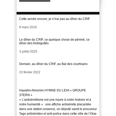
Cette année encore, je n’irai pas au dîner du CRIF
Date
8 mars 2016
Le dîner du CRIF, ce quelque chose de périmé, ce
dîner des Ambiguïtés
Date
3 juillet 2025
Demain, au dîner du CRIF, au Bal des courtisans
Date
23 février 2022
Hayalim Almonim HYMNE DU LEHI « GROUPE
STERN »
« L’antisémitisme est une injure à notre histoire et à
notre humanité » : une affiche antisémite placardée
dans une station essence, un député saisit le procureur
Tags antisémites et anti-police dans cette ville de l’Oise