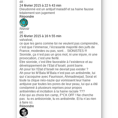
dit :
24 février 2015 à 22 h 43 min
Dieudonné est un antijuif maladif et sa haine fausse
totalement son jugement
Répondre
Nitzotz
dit :
25 février 2015 à 16 h 55 min
valvalval,
ce que les gens comme toi ne veulent pas comprendre,
c’est que l’immense, l’écrasante majorité des juifs de
France, modestes ou pas, sont… SIONISTES !!!
Sioniste, ça n’est pas un gros mot, ni une injure, ni une
provocation, c’est une fierté.
Etre sioniste, c’est être favorable à l’existence et au
développement de l’Etat d’Israël, point barre.
Ah pour toi l’Etat d’Israël ne devrait pas exister ?
Ah pour toi M’Bala M’Bala n’est pas un antisémite, lui
qui s’acoquine avec Faurisson, Ahmadinejad, Soral et
toute la clique néo-nazie qui vomissent leur haine
antijuive par toutes les pores de leur peau, lui qui a été
condamné à plusieurs reprises pour propos
antisémites et incitation à la haine raciale ???
A toi qui as choisi ton camp, F*CK OFF ! Ne cherche
pas : tu es antisioniste, tu es antisémite. Et tu n’as rien
à faire ici.
Répondre