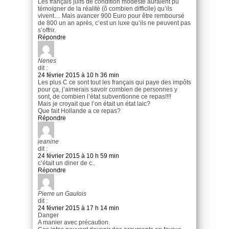
Les français juifs de condition modeste auraient pu
témoigner de la réalité (ô combien difficile) qu’ils
vivent… Mais avancer 900 Euro pour être remboursé
de 800 un an après, c’est un luxe qu’ils ne peuvent pas
s’offrir.
Répondre
Nenes
dit :
24 février 2015 à 10 h 36 min
Les plus C ce sont tout les français qui paye des impôts
pour ça, j’aimerais savoir combien de personnes y
sont, de combien l’état subventionne ce repas!!!!
Mais je croyait que l’on était un état laic?
Que fait Hollande a ce repas?
Répondre
jeanine
dit :
24 février 2015 à 10 h 59 min
c’était un diner de c..
Répondre
Pierre un Gaulois
dit :
24 février 2015 à 17 h 14 min
Danger
A manier avec précaution.