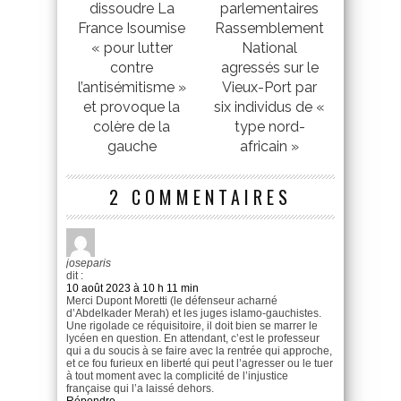
dissoudre La
parlementaires
France Isoumise
Rassemblement
« pour lutter
National
contre
agressés sur le
l’antisémitisme »
Vieux-Port par
et provoque la
six individus de «
colère de la
type nord-
gauche
africain »
2 COMMENTAIRES
joseparis
dit :
10 août 2023 à 10 h 11 min
Merci Dupont Moretti (le défenseur acharné
d’Abdelkader Merah) et les juges islamo-gauchistes.
Une rigolade ce réquisitoire, il doit bien se marrer le
lycéen en question. En attendant, c’est le professeur
qui a du soucis à se faire avec la rentrée qui approche,
et ce fou furieux en liberté qui peut l’agresser ou le tuer
à tout moment avec la complicité de l’injustice
française qui l’a laissé dehors.