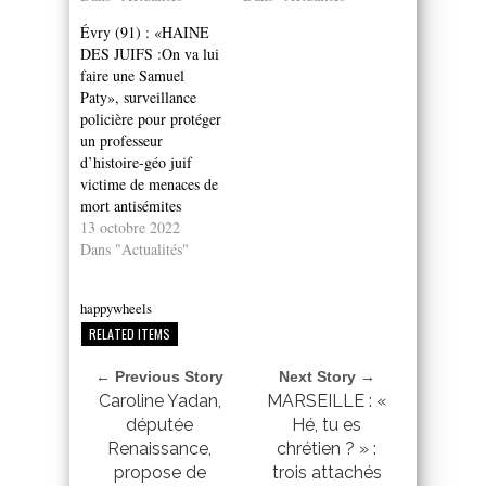
Évry (91) : «HAINE
DES JUIFS :On va lui
faire une Samuel
Paty», surveillance
policière pour protéger
un professeur
d’histoire-géo juif
victime de menaces de
mort antisémites
13 octobre 2022
Dans "Actualités"
happywheels
RELATED ITEMS
← Previous Story
Next Story →
Caroline Yadan,
MARSEILLE : «
députée
Hé, tu es
Renaissance,
chrétien ? » :
propose de
trois attachés