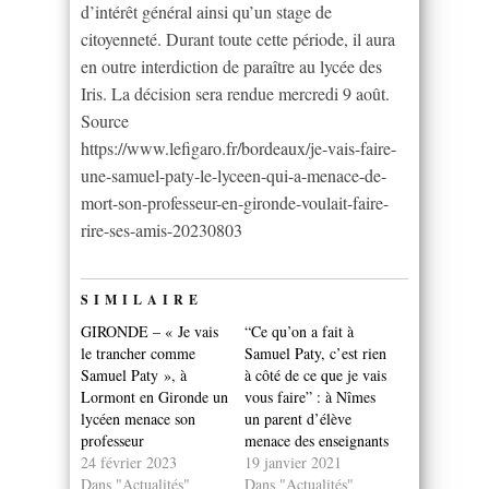
d’intérêt général ainsi qu’un stage de
citoyenneté. Durant toute cette période, il aura
en outre interdiction de paraître au lycée des
Iris. La décision sera rendue mercredi 9 août.
Source
https://www.lefigaro.fr/bordeaux/je-vais-faire-
une-samuel-paty-le-lyceen-qui-a-menace-de-
mort-son-professeur-en-gironde-voulait-faire-
rire-ses-amis-20230803
SIMILAIRE
GIRONDE – « Je vais
“Ce qu’on a fait à
le trancher comme
Samuel Paty, c’est rien
Samuel Paty », à
à côté de ce que je vais
Lormont en Gironde un
vous faire” : à Nîmes
lycéen menace son
un parent d’élève
professeur
menace des enseignants
24 février 2023
19 janvier 2021
Dans "Actualités"
Dans "Actualités"