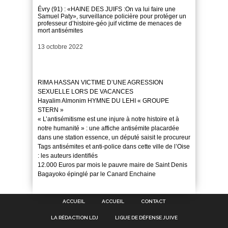
Évry (91) : «HAINE DES JUIFS :On va lui faire une
Samuel Paty», surveillance policière pour protéger un
professeur d’histoire-géo juif victime de menaces de
mort antisémites
Date
13 octobre 2022
RIMA HASSAN VICTIME D’UNE AGRESSION
SEXUELLE LORS DE VACANCES
Hayalim Almonim HYMNE DU LEHI « GROUPE
STERN »
« L’antisémitisme est une injure à notre histoire et à
notre humanité » : une affiche antisémite placardée
dans une station essence, un député saisit le procureur
Tags antisémites et anti-police dans cette ville de l’Oise
: les auteurs identifiés
12.000 Euros par mois le pauvre maire de Saint Denis
Bagayoko épinglé par le Canard Enchaine
ACCUEIL
ACCUEIL
CONTACT
LA RÉDACTION LDJ
LIGUE DE DÉFENSE JUIVE