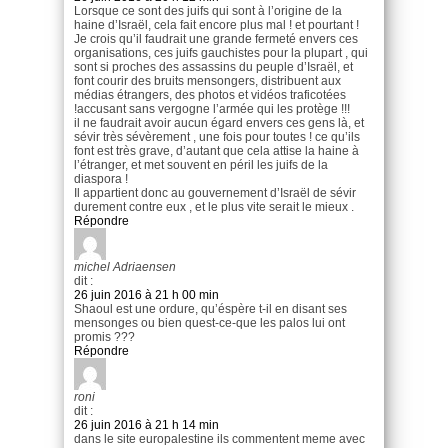
Lorsque ce sont des juifs qui sont à l’origine de la
haine d’Israël, cela fait encore plus mal ! et pourtant !
Je crois qu’il faudrait une grande fermeté envers ces
organisations, ces juifs gauchistes pour la plupart , qui
sont si proches des assassins du peuple d’Israël, et
font courir des bruits mensongers, distribuent aux
médias étrangers, des photos et vidéos traficotées
!accusant sans vergogne l’armée qui les protège !!!
il ne faudrait avoir aucun égard envers ces gens là, et
sévir très sévèrement , une fois pour toutes ! ce qu’ils
font est très grave, d’autant que cela attise la haine à
l’étranger, et met souvent en péril les juifs de la
diaspora !
Il appartient donc au gouvernement d’Israël de sévir
durement contre eux , et le plus vite serait le mieux .
Répondre
michel Adriaensen
dit :
26 juin 2016 à 21 h 00 min
Shaoul est une ordure, qu’éspère t-il en disant ses
mensonges ou bien quest-ce-que les palos lui ont
promis ???
Répondre
roni
dit :
26 juin 2016 à 21 h 14 min
dans le site europalestine ils commentent meme avec