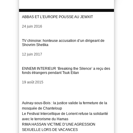
ABBAS ET L’EUROPE POUSSE AU JEWXIT
Date
24 juin 2016
TV chinoise: honteuse accusation d’un dirigeant de
Shovrim Shetika
Date
12 juin 2017
ENNEMI INTERIEUR ‘Breaking the Silence’ a reçu des
fonds étrangers pendant Tsuk Eitan
Date
19 août 2015
Aulnay-sous-Bois : la justice valide la fermeture de la
mosquée de Chanteloup
Le Festival Interceltique de Lorient refuse la solidarité
avec le terrorisme du Hamas
RIMA HASSAN VICTIME D’UNE AGRESSION
SEXUELLE LORS DE VACANCES