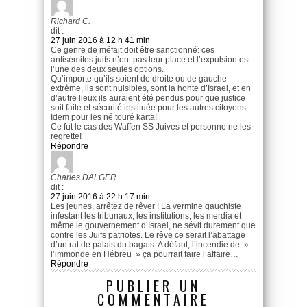
Richard C.
dit :
27 juin 2016 à 12 h 41 min
Ce genre de méfait doit être sanctionné: ces
antisémites juifs n’ont pas leur place et l’expulsion est
l’une des deux seules options.
Qu’importe qu’ils soient de droite ou de gauche
extrème, ils sont nuisibles, sont la honte d’Israel, et en
d’autre lieux ils auraient été pendus pour que justice
soit faite et sécurité instituée pour les autres citoyens.
Idem pour les né touré karta!
Ce fut le cas des Waffen SS Juives et personne ne les
regrette!
Répondre
Charles DALGER
dit :
27 juin 2016 à 22 h 17 min
Les jeunes, arrêtez de rêver ! La vermine gauchiste
infestant les tribunaux, les institutions, les merdia et
même le gouvernement d’Israel, ne sévit durement que
contre les Juifs patriotes. Le rêve ce serait l’abattage
d’un rat de palais du bagats. A défaut, l’incendie de »
l’immonde en Hébreu » ça pourrait faire l’affaire…
Répondre
PUBLIER UN
COMMENTAIRE