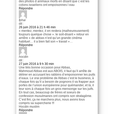
des photos d animaux morts en disant que c est les
colons israeliens ont empoisonnes l eau
Répondre
fphai
dit :
26 juin 2016 à 21 h 46 min
« mentez, mentez, il en restera (malheureusement)
toujours quelque chose ». le soit-disant « retour en
arriêre » de abbas n’est qu’un grande cinéma
habituel… il a bien fait son « travail »…
Répondre
hocdin
dit :
27 juin 2016 à 9 h 30 min
Une très bonne occasion pour Abbas,
Mahmoud Abbas est aux ABOIS, il faut qu’il arrête de
délirer en accusant les rabbins d’empoisonner les puits
d’eaux. Le vrai problème de Abbas c’est le business, à
chaque fois qu’il a besoin de pognons il va frapper aux
portes de l’union européenne pour quémander, et là, il
leur sors à chaque fois un gros mensonge sur les juifs.
En tout cas, beaucoup de frères et soeurs de
confession musulmanes ont compris son stratagème.
C’est fini, ça ne marchera plus, nous avons tous
compris sa supercherie !!!
Hocdin muslim
Répondre