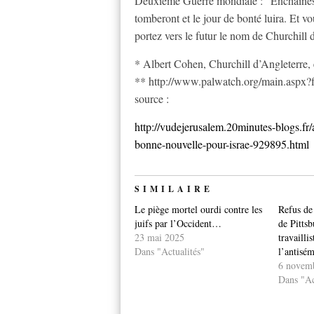
Deuxième Guerre mondiale : “Enchaînés 
tomberont et le jour de bonté luira. Et vo
portez vers le futur le nom de Churchill 
* Albert Cohen, Churchill d’Angleterre,
** http://www.palwatch.org/main.aspx
source :
http://vudejerusalem.20minutes-blogs.fr/
bonne-nouvelle-pour-israe-929895.html
SIMILAIRE
Le piège mortel ourdi contre les
Refus de
juifs par l’Occident…
de Pittsb
23 mai 2025
travailli
Dans "Actualités"
l’antisé
6 novem
Dans "Ac