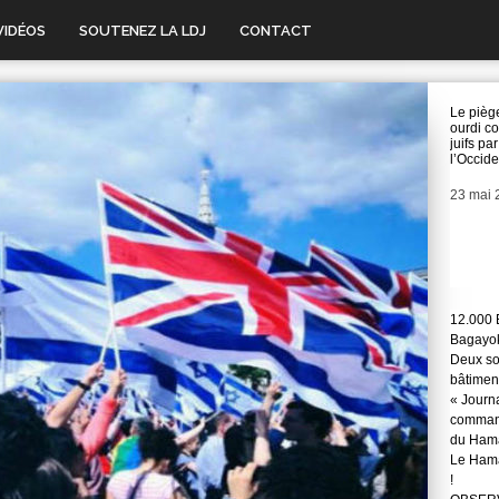
VIDÉOS
SOUTENEZ LA LDJ
CONTACT
Le pièg
ourdi co
juifs par
l’Occid
Date
23 mai 
12.000 
Bagayok
Deux so
bâtimen
« Journ
command
du Hama
Le Hama
!