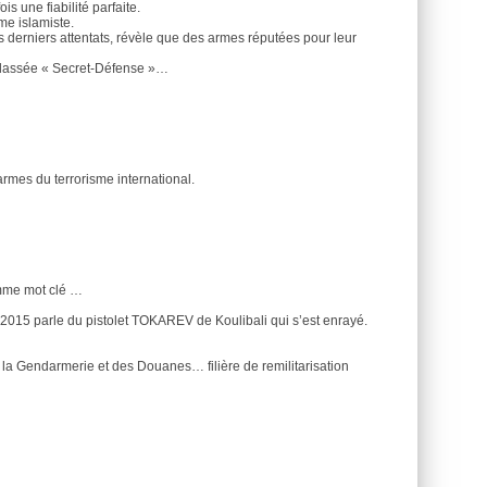
s une fiabilité parfaite.
me islamiste.
des derniers attentats, révèle que des armes réputées pour leur
s classée « Secret-Défense »…
armes du terrorisme international.
omme mot clé …
e 2015 parle du pistolet TOKAREV de Koulibali qui s’est enrayé.
 la Gendarmerie et des Douanes… filière de remilitarisation