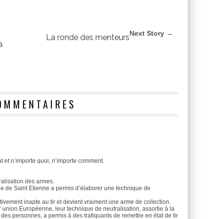
Next Story →
La ronde des menteurs
à
OMMENTAIRES
t et n’importe quoi, n’importe comment.
ralisation des armes.
ille de Saint Etienne a permis d’élaborer une technique de
tivement inapte au tir et devient vraiment une arme de collection.
’ union Européenne, leur technique de neutralisation, assortie à la
 des personnes, a permis à des trafiquants de remettre en état de tir