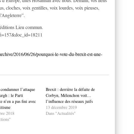
d’Europe, dites Hosannah avec nous. Demain, vos liens
us, cloches, voix gentilles, voix lourdes, voix pieuses,
d’Angleterre”.
 éditions Lieu commun.
?fi=157&doc_id=18211
archive/2016/06/26/pourquoi-le-vote-du-brexit-est-une-
 condamner l’attaque
Brexit : derrière la défaite de
urgh : le Parti
Corbyn, Mélenchon voit…
ste n’en a pas fini avec
l’influence des réseaux juifs
mitisme
13 décembre 2019
bre 2018
Dans "Actualités"
tions"