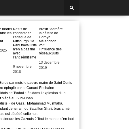
e mortel
Refus de
Brexit : derrière
ntre les
condamner
la défaite de
l’attaque de
Corbyn,
ent…
Pittsburgh : le
Mélenchon
Parti travailliste
voit…
n’en a pas fini
l’influence des
2025
avec
réseaux juifs
l’antisémitisme
Date
13 décembre
Date
6 novembre
2019
2018
Euros par mois le pauvre maire de Saint Denis
o épinglé par le Canard Enchaine
ldats de Tsahal tués dans l’explosion d’un
t piégé au Sud-Liban
aliste » de Gaza : Mohammad Mushtaha,
ant de terrain du Bataillon Shati, bras armé
s, est décédé cette nuit
s torture les Gazouis ? Tout le monde s’en fout