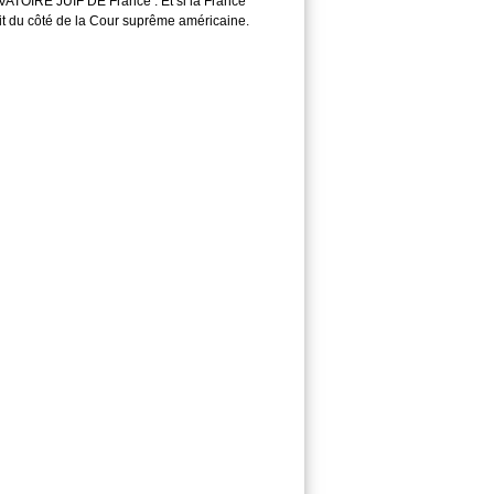
TOIRE JUIF DE France : Et si la France
it du côté de la Cour suprême américaine.