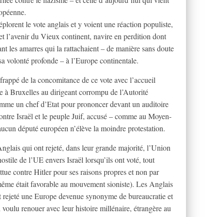
ropéenne.
lorent le vote anglais et y voient une réaction populiste,
et l’avenir du Vieux continent, navire en perdition dont
ant les amarres qui la rattachaient – de manière sans doute
 à sa volonté profonde – à l’Europe continentale.
 frappé de la concomitance de ce vote avec l’accueil
 à Bruxelles au dirigeant corrompu de l’Autorité
me un chef d’Etat pour prononcer devant un auditoire
ontre Israël et le peuple Juif, accusé – comme au Moyen-
aucun député européen n’élève la moindre protestation.
nglais qui ont rejeté, dans leur grande majorité, l’Union
hostile de l’UE envers Israël lorsqu’ils ont voté, tout
tue contre Hitler pour ses raisons propres et non par
même était favorable au mouvement sioniste). Les Anglais
nt rejeté une Europe devenue synonyme de bureaucratie et
 voulu renouer avec leur histoire millénaire, étrangère au