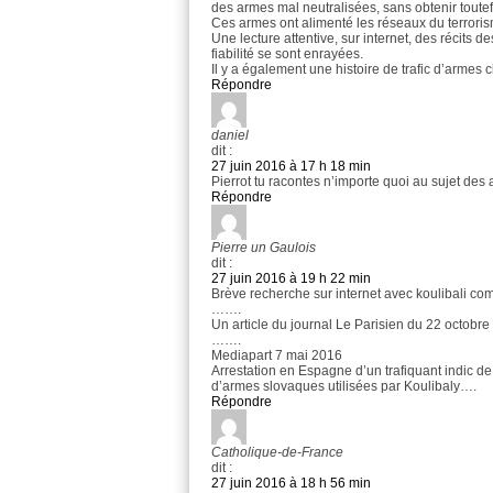
des armes mal neutralisées, sans obtenir toutefoi
Ces armes ont alimenté les réseaux du terroris
Une lecture attentive, sur internet, des récits 
fiabilité se sont enrayées.
Il y a également une histoire de trafic d’arme
Répondre
daniel
dit :
27 juin 2016 à 17 h 18 min
Pierrot tu racontes n’importe quoi au sujet des 
Répondre
Pierre un Gaulois
dit :
27 juin 2016 à 19 h 22 min
Brève recherche sur internet avec koulibali c
…….
Un article du journal Le Parisien du 22 octobr
…….
Mediapart 7 mai 2016
Arrestation en Espagne d’un trafiquant indic de
d’armes slovaques utilisées par Koulibaly….
Répondre
Catholique-de-France
dit :
27 juin 2016 à 18 h 56 min