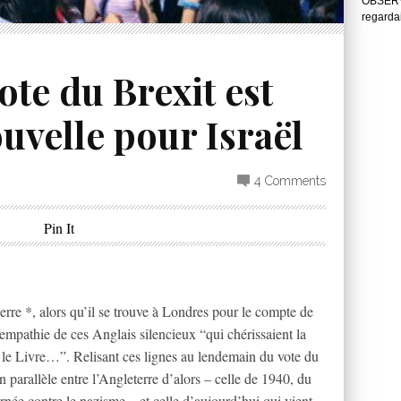
OBSERVA
regarda
ote du Brexit est
uvelle pour Israël
4 Comments
Pin It
erre *, alors qu’il se trouve à Londres pour le compte de
empathie de ces Anglais silencieux “qui chérissaient la
 lu le Livre…”. Relisant ces lignes au lendemain du vote du
n parallèle entre l’Angleterre d’alors – celle de 1940, du
arnée contre le nazisme – et celle d’aujourd’hui qui vient