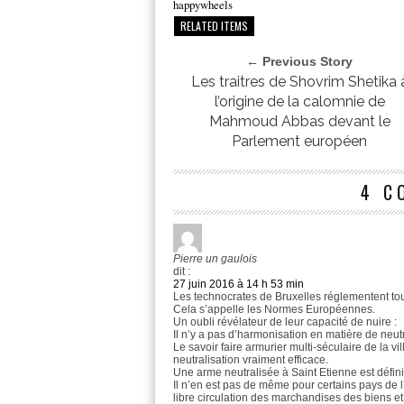
happywheels
RELATED ITEMS
← Previous Story
Les traitres de Shovrim Shetika 
l’origine de la calomnie de
Mahmoud Abbas devant le
Parlement européen
4 C
Pierre un gaulois
dit :
27 juin 2016 à 14 h 53 min
Les technocrates de Bruxelles réglementent tou
Cela s’appelle les Normes Européennes.
Un oubli révélateur de leur capacité de nuire :
Il n’y a pas d’harmonisation en matière de neut
Le savoir faire armurier multi-séculaire de la v
neutralisation vraiment efficace.
Une arme neutralisée à Saint Etienne est défini
Il n’en est pas de même pour certains pays de l
libre circulation des marchandises des biens et