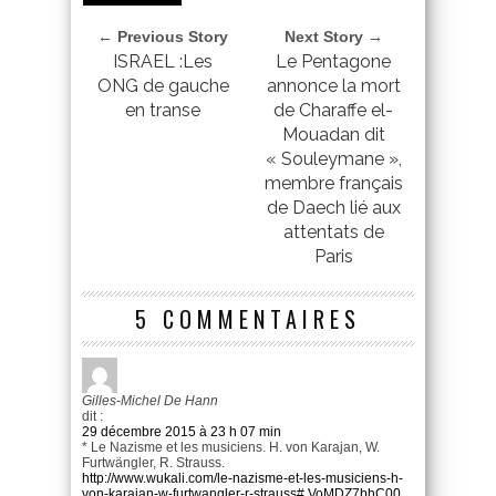
← Previous Story
Next Story →
ISRAEL :Les
Le Pentagone
ONG de gauche
annonce la mort
en transe
de Charaffe el-
Mouadan dit
« Souleymane »,
membre français
de Daech lié aux
attentats de
Paris
5 COMMENTAIRES
Gilles-Michel De Hann
dit :
29 décembre 2015 à 23 h 07 min
* Le Nazisme et les musiciens. H. von Karajan, W.
Furtwängler, R. Strauss.
http://www.wukali.com/le-nazisme-et-les-musiciens-h-
von-karajan-w-furtwangler-r-strauss#.VoMDZ7bhC00