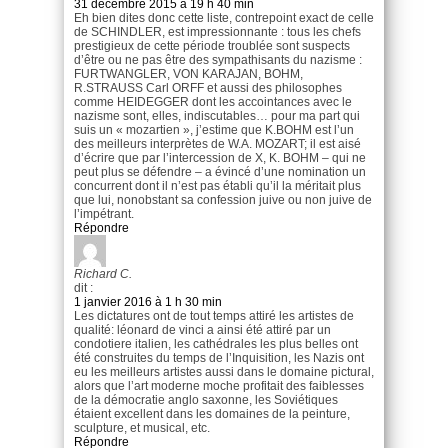
31 décembre 2015 à 19 h 40 min
Eh bien dites donc cette liste, contrepoint exact de celle
de SCHINDLER, est impressionnante : tous les chefs
prestigieux de cette période troublée sont suspects
d’être ou ne pas être des sympathisants du nazisme :
FURTWANGLER, VON KARAJAN, BOHM,
R.STRAUSS Carl ORFF et aussi des philosophes
comme HEIDEGGER dont les accointances avec le
nazisme sont, elles, indiscutables… pour ma part qui
suis un « mozartien », j’estime que K.BOHM est l’un
des meilleurs interprètes de W.A. MOZART; il est aisé
d’écrire que par l’intercession de X, K. BOHM – qui ne
peut plus se défendre – a évincé d’une nomination un
concurrent dont il n’est pas établi qu’il la méritait plus
que lui, nonobstant sa confession juive ou non juive de
l’impétrant.
Répondre
Richard C.
dit :
1 janvier 2016 à 1 h 30 min
Les dictatures ont de tout temps attiré les artistes de
qualité: léonard de vinci a ainsi été attiré par un
condotiere italien, les cathédrales les plus belles ont
été construites du temps de l’Inquisition, les Nazis ont
eu les meilleurs artistes aussi dans le domaine pictural,
alors que l’art moderne moche profitait des faiblesses
de la démocratie anglo saxonne, les Soviétiques
étaient excellent dans les domaines de la peinture,
sculpture, et musical, etc.
Répondre