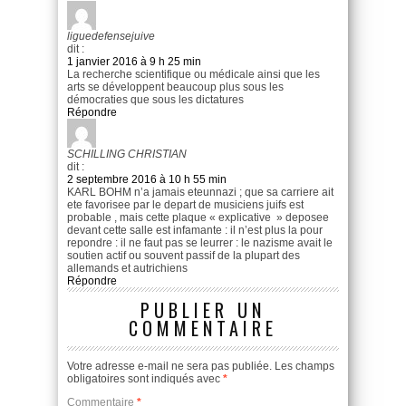
liguedefensejuive
dit :
1 janvier 2016 à 9 h 25 min
La recherche scientifique ou médicale ainsi que les
arts se développent beaucoup plus sous les
démocraties que sous les dictatures
Répondre
SCHILLING CHRISTIAN
dit :
2 septembre 2016 à 10 h 55 min
KARL BOHM n’a jamais eteunnazi ; que sa carriere ait
ete favorisee par le depart de musiciens juifs est
probable , mais cette plaque « explicative » deposee
devant cette salle est infamante : il n’est plus la pour
repondre : il ne faut pas se leurrer : le nazisme avait le
soutien actif ou souvent passif de la plupart des
allemands et autrichiens
Répondre
PUBLIER UN
COMMENTAIRE
Votre adresse e-mail ne sera pas publiée.
Les champs
obligatoires sont indiqués avec
*
Commentaire
*