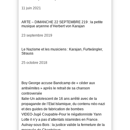
Date
11 juin 2021
ARTE – DIMANCHE 22 SEPTEMBRE 219 : la petite
musique aryenne d’Herbert von Karajan
Date
23 septembre 2019
Le Nazisme et les musiciens : Karajan, Furtwängler,
Strauss
Date
25 octobre 2018
Boy George accuse Bandcamp de « céder aux
antisémites » après le retrait de sa chanson
controversée
Italie-Un adolescent de 16 ans arrêté avec de la
propagande de l’Etat Islamique, du contenu néo-nazi
et des guides de fabrication de bombes
VIDEO-Jugé Coupable-Pour le négationniste Yann
Lotte il n’y a pas d’attentats islamistes en France.
Aulnay-sous-Bois : la justice valide la fermeture de la