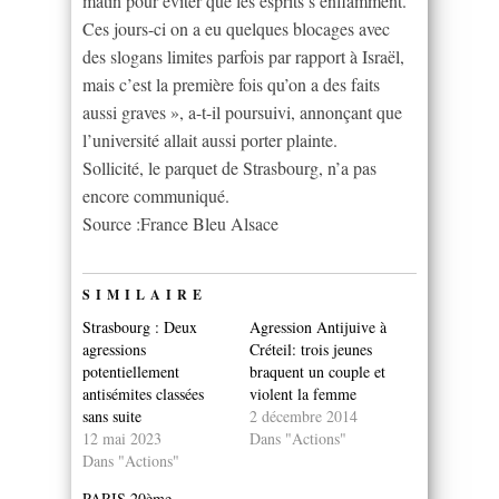
matin pour éviter que les esprits s’enflamment.
Ces jours-ci on a eu quelques blocages avec
des slogans limites parfois par rapport à Israël,
mais c’est la première fois qu’on a des faits
aussi graves », a-t-il poursuivi, annonçant que
l’université allait aussi porter plainte.
Sollicité, le parquet de Strasbourg, n’a pas
encore communiqué.
Source :France Bleu Alsace
SIMILAIRE
Strasbourg : Deux
Agression Antijuive à
agressions
Créteil: trois jeunes
potentiellement
braquent un couple et
antisémites classées
violent la femme
sans suite
2 décembre 2014
12 mai 2023
Dans "Actions"
Dans "Actions"
PARIS 20ème