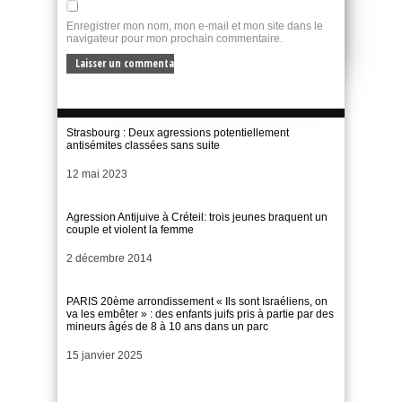
Enregistrer mon nom, mon e-mail et mon site dans le
navigateur pour mon prochain commentaire.
Strasbourg : Deux agressions potentiellement
antisémites classées sans suite
Date
12 mai 2023
Agression Antijuive à Créteil: trois jeunes braquent un
couple et violent la femme
Date
2 décembre 2014
PARIS 20ème arrondissement « Ils sont Israéliens, on
va les embêter » : des enfants juifs pris à partie par des
mineurs âgés de 8 à 10 ans dans un parc
Date
15 janvier 2025