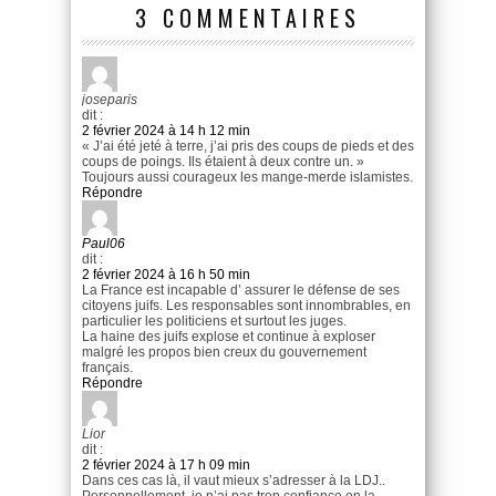
3 COMMENTAIRES
joseparis
dit :
2 février 2024 à 14 h 12 min
« J’ai été jeté à terre, j’ai pris des coups de pieds et des
coups de poings. Ils étaient à deux contre un. »
Toujours aussi courageux les mange-merde islamistes.
Répondre
Paul06
dit :
2 février 2024 à 16 h 50 min
La France est incapable d’ assurer le défense de ses
citoyens juifs. Les responsables sont innombrables, en
particulier les politiciens et surtout les juges.
La haine des juifs explose et continue à exploser
malgré les propos bien creux du gouvernement
français.
Répondre
Lior
dit :
2 février 2024 à 17 h 09 min
Dans ces cas là, il vaut mieux s’adresser à la LDJ..
Personnellement, je n’ai pas trop confiance en la