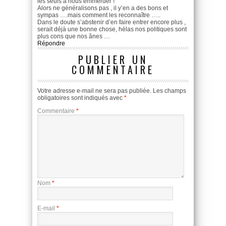
les seuls à nous emmerder !
Alors ne généralisons pas , il y’en a des bons et
sympas ….mais comment les reconnaître …..
Dans le doute s’abstenir d’en faire entrer encore plus ,
serait déjà une bonne chose, hélas nos politiques sont
plus cons que nos ânes …
Répondre
PUBLIER UN
COMMENTAIRE
Votre adresse e-mail ne sera pas publiée.
Les champs
obligatoires sont indiqués avec
*
Commentaire
*
Nom
*
E-mail
*