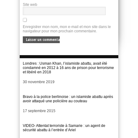
Site web
Enregistrer mon nom, mon e-mail et mon site dans le
navigateur pour mon prochain commentaire.
Londres : Usman Khan, l’islamiste abattu, avait été
condamné en 2012 à 16 ans de prison pour terrorisme
et libéré en 2018
Date
30 novembre 2019
Bravo à la police berlinoise : un islamiste abattu après
avoir attaqué une policière au couteau
Date
17 septembre 2015
VIDEO- Attentat terroriste à Samarie : un agent de
sécurité abattu à l’entrée d’Ariel