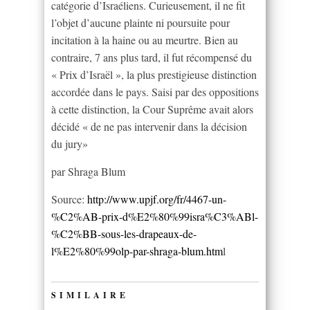
catégorie d’Israéliens. Curieusement, il ne fit
l’objet d’aucune plainte ni poursuite pour
incitation à la haine ou au meurtre. Bien au
contraire, 7 ans plus tard, il fut récompensé du
« Prix d’Israël », la plus prestigieuse distinction
accordée dans le pays. Saisi par des oppositions
à cette distinction, la Cour Suprême avait alors
décidé « de ne pas intervenir dans la décision
du jury»
par Shraga Blum
Source:
http://www.upjf.org/fr/4467-un-
%C2%AB-prix-d%E2%80%99isra%C3%ABl-
%C2%BB-sous-les-drapeaux-de-
l%E2%80%99olp-par-shraga-blum.htm
l
SIMILAIRE