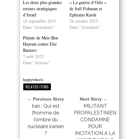
Les deux plus grandes
« La guerre d’Oslo »
erreurs stratégiques
de Joël Fishman et
d’Israël
Ephraïm Karsh
18 septembre 2015
26 octobre 2015
Dans "Actualités"
Dans "Actualités"
Plainte de Meir Ben
Hayoun contre Elie
Barnavi
7 août 2025
Dans "Actions"
happywheels
RELATED ITEMS
← Previous Story
Next Story →
Iran : Qui est
MILITANT
l’homme de
PROPALESTINIEN
l’ombre du
CONDAMNE
nucléaire iranien
POUR
?
INCITATION A LA