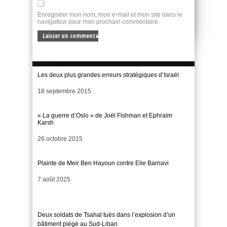
Enregistrer mon nom, mon e-mail et mon site dans le
navigateur pour mon prochain commentaire.
Les deux plus grandes erreurs stratégiques d’Israël
Date
18 septembre 2015
« La guerre d’Oslo » de Joël Fishman et Ephraïm
Karsh
Date
26 octobre 2015
Plainte de Meir Ben Hayoun contre Elie Barnavi
Date
7 août 2025
Deux soldats de Tsahal tués dans l’explosion d’un
bâtiment piégé au Sud-Liban