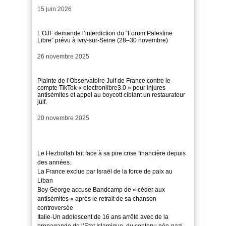
Date
15 juin 2026
L’OJF demande l’interdiction du “Forum Palestine
Libre” prévu à Ivry-sur-Seine (28–30 novembre)
Date
26 novembre 2025
Plainte de l’Observatoire Juif de France contre le
compte TikTok « electronlibre3.0 » pour injures
antisémites et appel au boycott ciblant un restaurateur
juif.
Date
20 novembre 2025
Le Hezbollah fait face à sa pire crise financière depuis
des années.
La France exclue par Israël de la force de paix au
Liban
Boy George accuse Bandcamp de « céder aux
antisémites » après le retrait de sa chanson
controversée
Italie-Un adolescent de 16 ans arrêté avec de la
propagande de l’Etat Islamique, du contenu néo-nazi