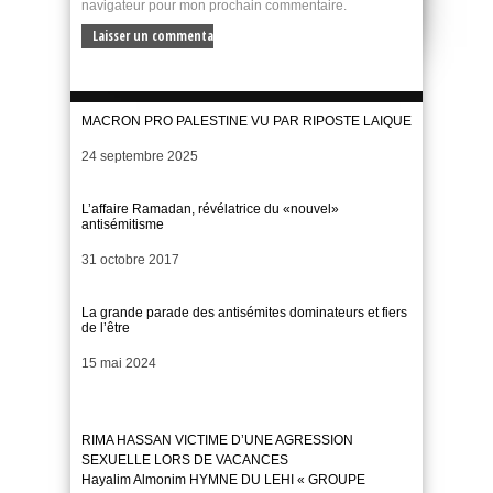
navigateur pour mon prochain commentaire.
MACRON PRO PALESTINE VU PAR RIPOSTE LAIQUE
Date
24 septembre 2025
L’affaire Ramadan, révélatrice du «nouvel»
antisémitisme
Date
31 octobre 2017
La grande parade des antisémites dominateurs et fiers
de l’être
Date
15 mai 2024
RIMA HASSAN VICTIME D’UNE AGRESSION
SEXUELLE LORS DE VACANCES
Hayalim Almonim HYMNE DU LEHI « GROUPE